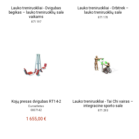
Lauko treniruokliai - Dvigubas
Lauko treniruokliai - Orbitrek –
bėgikas – lauko treniruoklių salė
lauko treniruoklių salė
vaikams
871 170
871 197
Kojų presas dvigubas RT14-2
Lauko treniruokliai - Tai Chi vairas –
integracinė sporto salė
Euroatletas
0007142
871 293
1 655,00 €