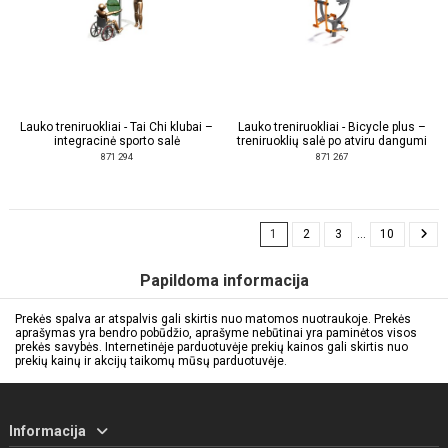
Lauko treniruokliai - Tai Chi klubai –
Lauko treniruokliai - Bicycle plus –
integracinė sporto salė
treniruoklių salė po atviru dangumi
871 294
871 267
1
2
3
…
10
Papildoma informacija
Prekės spalva ar atspalvis gali skirtis nuo matomos nuotraukoje. Prekės
aprašymas yra bendro pobūdžio, aprašyme nebūtinai yra paminėtos visos
prekės savybės. Internetinėje parduotuvėje prekių kainos gali skirtis nuo
prekių kainų ir akcijų taikomų mūsų parduotuvėje.
Informacija