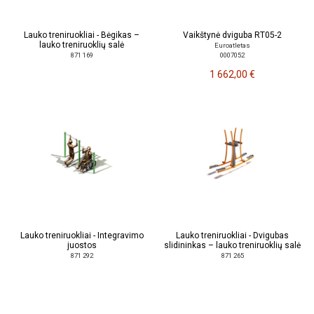
Lauko treniruokliai - Bėgikas –
Vaikštynė dviguba RT05-2
lauko treniruoklių salė
Euroatletas
0007052
871 169
1 662,00 €
Lauko treniruokliai - Integravimo
Lauko treniruokliai - Dvigubas
juostos
slidininkas – lauko treniruoklių salė
871 292
871 265