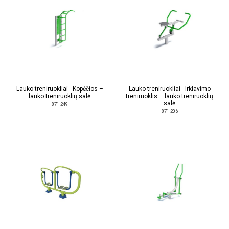
Lauko treniruokliai - Kopėčios –
Lauko treniruokliai - Irklavimo
lauko treniruoklių salė
treniruoklis – lauko treniruoklių
salė
871 249
871 206