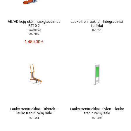
AB/AD kojų skėtimas/glaudimas
Lauko treniruokliai - Integraciniai
RT10-2
turėklai
Euroatletas
871 291
0007102
1 489,00 €
Lauko treniruokliai - Orbitrek –
Lauko treniruokliai - Pylon – lauko
lauko treniruoklių salė
treniruoklių salė
871 264
871 248