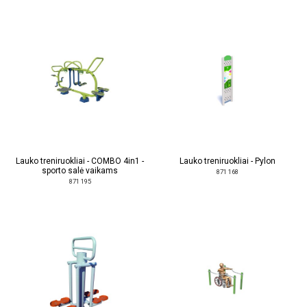
Lauko treniruokliai - COMBO 4in1 -
Lauko treniruokliai - Pylon
sporto salė vaikams
871 168
871 195