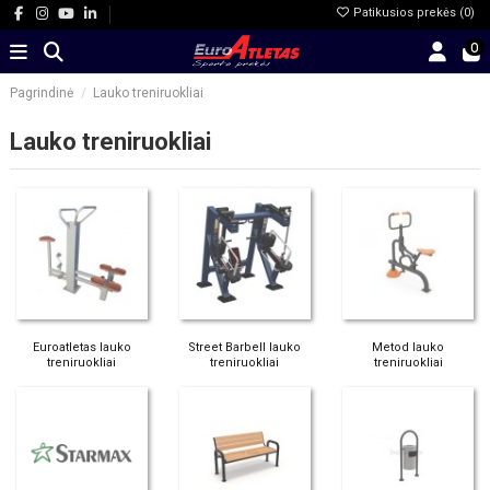
Patikusios prekės (
0
)
0
Pagrindinė
Lauko treniruokliai
Lauko treniruokliai
Euroatletas lauko
Street Barbell lauko
Metod lauko
treniruokliai
treniruokliai
treniruokliai