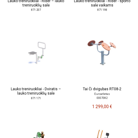
Lauko treniruokliai - Rider – lauko
Lauko treniruokliai - Rider - sporto
treniruoklių salė
salė vaikams
871 207
871 198
Lauko treniruokliai - Dviratis –
Tai Či dvigubas RT08-2
lauko treniruoklių salė
Euroatletas
0007082
871 171
1 299,00 €