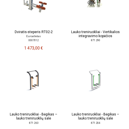
Dviratis-steperis RT02-2
Lauko treniruokliai - Vertikalios
integravimo kopėčios
Euroatletas
0007012
871 290
1 473,00 €
Lauko treniruokliai - Bėgikas –
Lauko treniruokliai - Bėgikas –
lauko treniruoklių salė
lauko treniruoklių salė
871 263
871 204