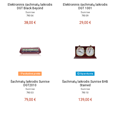
Elektroninis šachmatų laikrodis
Elektroninis šachmatų laikrodis
DGT Black Beyond
DGT 1001
Sunrise
Sunrise
790 04
790 09
38,00 €
29,00 €
Paskutinė prekė
Išparduota
Šachmatų laikrodis Sunrise
Šachmatų laikrodis Sunrise BHB
DGT2010
Stained
Sunrise
Sunrise
790 03
790 10
79,00 €
139,00 €