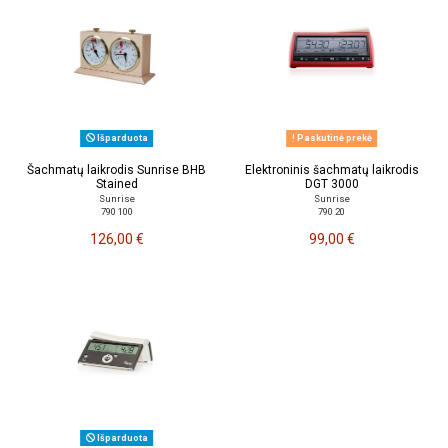
Išparduota
Paskutinė prekė
Šachmatų laikrodis Sunrise BHB
Elektroninis šachmatų laikrodis
Stained
DGT 3000
Sunrise
Sunrise
790 100
790 20
126,00 €
99,00 €
Išparduota