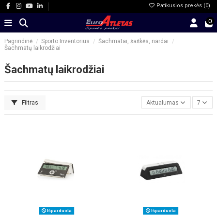
Patikusios prekės (
0
)
0
Pagrindinė
Sporto Inventorius
Šachmatai, šaškės, nardai
Šachmatų laikrodžiai
Šachmatų laikrodžiai
Filtras
Aktualumas
7
Išparduota
Išparduota