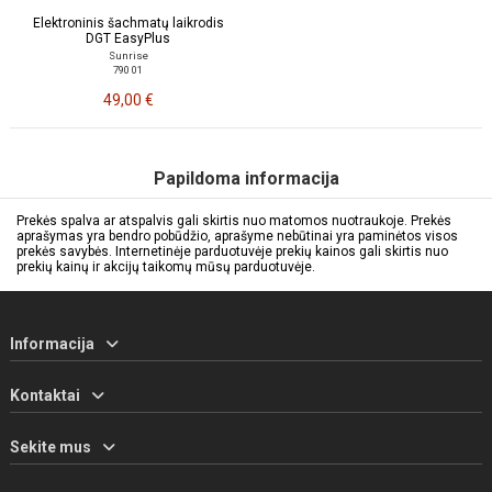
Elektroninis šachmatų laikrodis
DGT EasyPlus
Sunrise
790 01
49,00 €
Papildoma informacija
Prekės spalva ar atspalvis gali skirtis nuo matomos nuotraukoje. Prekės
aprašymas yra bendro pobūdžio, aprašyme nebūtinai yra paminėtos visos
prekės savybės. Internetinėje parduotuvėje prekių kainos gali skirtis nuo
prekių kainų ir akcijų taikomų mūsų parduotuvėje.
Informacija
Kontaktai
Sekite mus