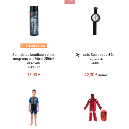
−25%
Paskutinė prekė
Šampūnas-kondicionierius
Gylmatis Soprassub 80m
neopreno priežiūrai 250ml
Soprassub
74 4103
GEAR AID
904 99122
16,00 €
42,00 €
56,00 €