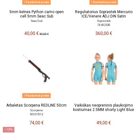
Paskutinė prekė
Paskutinė prekė
5mm kelnės Python camo open
Reguliatorius Soprastek Mercurio
cell 5mm Seac Sub
ICE/Venere ADJ DIN Satin
SeacSub
Soprastek
74 602330
40,00 €
360,00 €
80,00 €
Paskutinė prekė
Arbaletas Scorpena REDLINE 50cm
Vaikiškas neopreninis plaukiojimo
kostiumas 2.5MM shorty Light Blue
Scorpena
905 07012
74,00 €
49,00 €
−10%