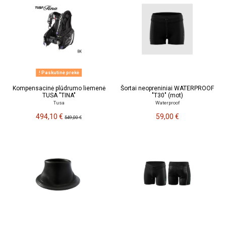
Paskutinė prekė
Kompensacinė plūdrumo liemenė
Šortai neopreniniai WATERPROOF
TUSA "TINA"
"T30" (mot)
Tusa
Waterproof
494,10 €
59,00 €
549,00 €