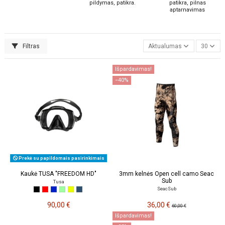
pildymas, patikra.
patikra, pilnas
aptarnavimas
Filtras
Aktualumas
30
Išpardavimas!
−40%
Prekė su papildomais pasirinkimais
Kaukė TUSA "FREEDOM HD"
3mm kelnės Open cell camo Seac
Sub
Tusa
SeacSub
90,00 €
36,00 €
60,00 €
Išpardavimas!