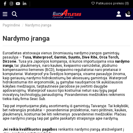
Patikusios prekės (
0
)
0
Pagrindinė
Nardymo įranga
Nardymo įranga
Euroatletas atstovauja vienus žinomiausių nardymo įrangos gamintojų
pasaulyje –
Tusa, Waterproof, Garmin, Suunto, Dive Rite, Orca Torch,
Dirzone.
Tusa yra Japonijos kompanija, iš kurios importuojama visa
nardymo
iranga
, tai: plaukmenys, naro kaukės, kvėpavimo vamzdeliai, plūdrumo
kompensavimo liemenės (BCD), kvėpavimo reguliatoriai naro prietaisai ir
kompiuteriai. Waterproof yra Švedijos kompanija, visame pasaulyje žinoma,
kaip geriausių nardymo hidrokostiumų bei aksesuarų gamintoja. Waterproof
hidrokostiumai itin ergonomiški, jų gamybai naudojamos tik aukščiausios
kokybės medžiagos, tarptautinėse parodose jie įvertinti daugybe
apdovanojimų. Waterproof sauso tipo kostiumai neturi sau lygių pagal
inovatyvių technologijų panaudojimą. Povandeninės medžiokles reikmenis
tiekia italų firma Seac Sub.
Taip pat importuojame platų asortimentą iš gamintojų Taivanyje. Tai kokybiški,
bet nebrangūs produktai – povandeniniai prožektoriai, naro pirštinės, kaukės,
plaukmenys, kostiumai bei kiti reikmenys povandeninei medžioklei. Plačiau
apie nardymo įrangą taip pat galite paskaityti
straipsnyje apie nardymą
.
Jei reikia kvalifikuotos pagalbos
renkantis nardymo įrangą atsižvelgiant į