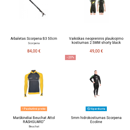
Arbaletas Scorpena B3 50cm
Vaikiškas neopreninis plaukiojimo
kostiumas 2.5MM shorty black
Scorpena
84,00 €
49,00 €
−20%
Paskutinė prekė
Išparduota
Marškinėliai Beuchat Attol
5mm hidrokostiumas Scorpena
RASHGUARD"
Ecoline
Beuchat