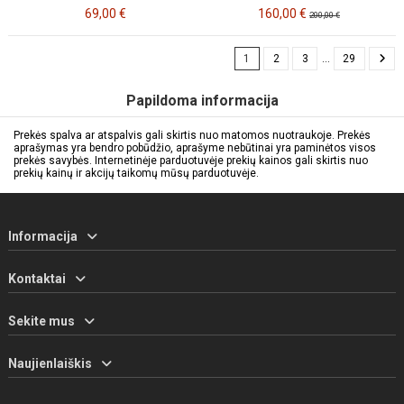
69,00 €
160,00 €
200,00 €
1
2
3
…
29
Papildoma informacija
Prekės spalva ar atspalvis gali skirtis nuo matomos nuotraukoje. Prekės
aprašymas yra bendro pobūdžio, aprašyme nebūtinai yra paminėtos visos
prekės savybės. Internetinėje parduotuvėje prekių kainos gali skirtis nuo
prekių kainų ir akcijų taikomų mūsų parduotuvėje.
Informacija
Kontaktai
Sekite mus
Naujienlaiškis