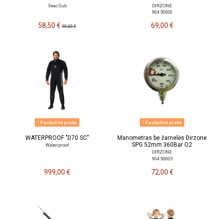
SeacSub
DIRZONE
904 50000
58,50 €
69,00 €
90,00 €
Paskutinė prekė
Paskutinė prekė
WATERPROOF "D70 SC"
Manometras be žarnelės Dirzone
SPG 52mm 360Bar O2
Waterproof
DIRZONE
904 50005
999,00 €
72,00 €