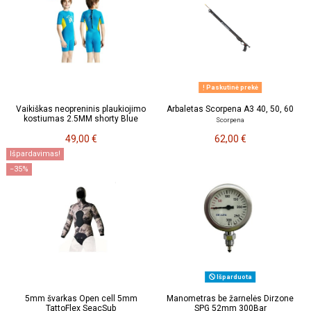
Paskutinė prekė
Vaikiškas neopreninis plaukiojimo
Arbaletas Scorpena A3 40, 50, 60
kostiumas 2.5MM shorty Blue
Scorpena
49,00 €
62,00 €
Išpardavimas!
−35%
Išparduota
5mm švarkas Open cell 5mm
Manometras be žarnelės Dirzone
TattoFlex SeacSub
SPG 52mm 300Bar