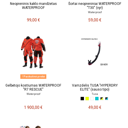
Neopreninis kaklo mandžetas
Šortai neopreniniai WATERPROOF
WATERPROOF
"T30" (vyr)
Waterproof
99,00 €
59,00 €
Paskutinė prekė
Gelbėtojo kostiumas WATERPROOF
Vamzdelis TUSA "HYPERDRY
"R7 RESCUE"
ELITE" (sauso tipo)
Waterproof
Tusa
1 900,00 €
49,00 €