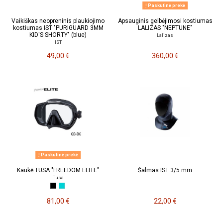
Paskutinė prekė
Vaikiškas neopreninis plaukiojimo
Apsauginis gelbėjimosi kostiumas
kostiumas IST "PURIGUARD 3MM
LALIZAS "NEPTUNE"
KID'S SHORTY" (blue)
Lalizas
IST
49,00 €
360,00 €
Paskutinė prekė
Kaukė TUSA "FREEDOM ELITE"
Šalmas IST 3/5 mm
Tusa
81,00 €
22,00 €