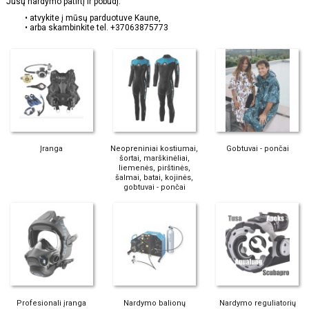
Jūsų nardymo patirtį ir pobūdį:
• atvykite į mūsų parduotuve
Kaune
,
• arba skambinkite tel. +37063875773
Įranga
Neopreniniai kostiumai,
Gobtuvai - pončai
šortai, marškinėliai,
liemenės, pirštinės,
šalmai, batai, kojinės,
gobtuvai - pončai
Profesionali įranga
Nardymo balionų
Nardymo reguliatorių