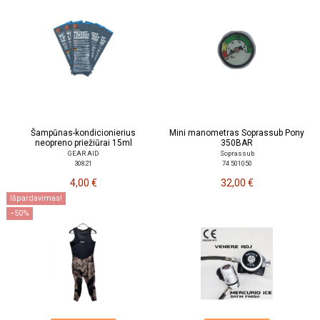
Šampūnas-kondicionierius
Mini manometras Soprassub Pony
neopreno priežiūrai 15ml
350BAR
GEAR AID
Soprassub
30821
74 501050
4,00 €
32,00 €
Išpardavimas!
−50%