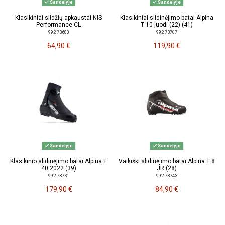
Sandėlyje
Sandėlyje
Klasikiniai slidžių apkaustai NIS
Klasikiniai slidinėjimo batai Alpina
Performance CL
T 10 juodi (22) (41)
992 73680
992 73707
64,90 €
119,90 €
Sandėlyje
Sandėlyje
Klasikinio slidinėjimo batai Alpina T
Vaikiški slidinėjimo batai Alpina T 8
40 2022 (39)
JR (28)
992 73731
992 73743
179,90 €
84,90 €