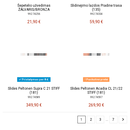
Šepetėlio užvedimas
Slidinėjimo lazdos Pradinė trasa
ŽALVARIS/BRONZA
(135)
992 74256
992 74334
21,90 €
59,90 €
Pristatymas per 8 d.
Paskutinė prekė
Slidės Peltonen Supra C 21 STIFF
Slidės Peltonen Acadia CL 21/22
(181)
STIFF (181)
992 74589
992 74597
349,90 €
269,90 €
1
2
3
…
7