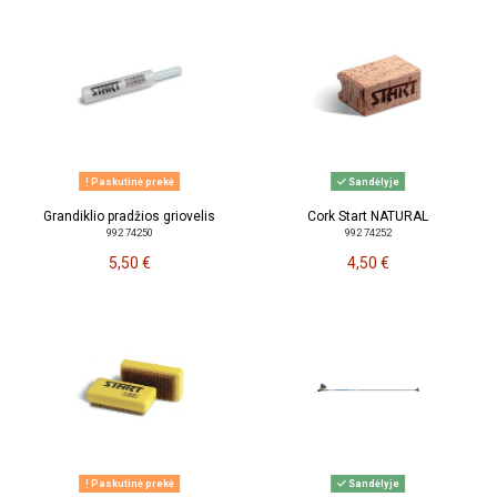
Paskutinė prekė
Sandėlyje
Grandiklio pradžios griovelis
Cork Start NATURAL
992 74250
992 74252
5,50 €
4,50 €
Paskutinė prekė
Sandėlyje