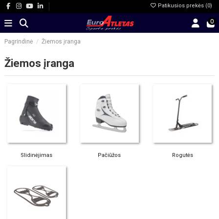
Patikusios prekės (
0
)
0
Pagrindinė
Žiemos įranga
Žiemos įranga
Slidinėjimas
Pačiūžos
Rogutės