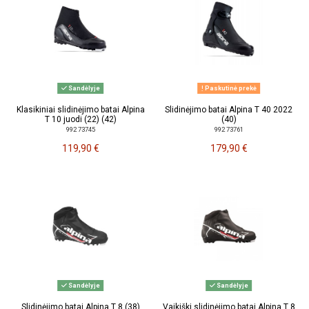
Sandėlyje
Paskutinė prekė
Klasikiniai slidinėjimo batai Alpina
Slidinėjimo batai Alpina T 40 2022
T 10 juodi (22) (42)
(40)
992 73745
992 73761
119,90 €
179,90 €
Sandėlyje
Sandėlyje
Slidinėjimo batai Alpina T 8 (38)
Vaikiški slidinėjimo batai Alpina T 8