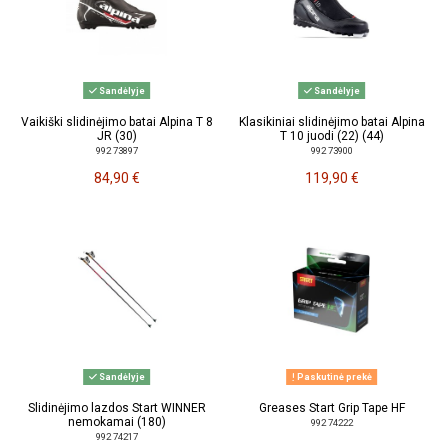
Sandėlyje
Sandėlyje
Vaikiški slidinėjimo batai Alpina T 8
Klasikiniai slidinėjimo batai Alpina
JR (30)
T 10 juodi (22) (44)
992 73897
992 73900
84,90 €
119,90 €
Sandėlyje
Paskutinė prekė
Slidinėjimo lazdos Start WINNER
Greases Start Grip Tape HF
nemokamai (180)
992 74222
992 74217