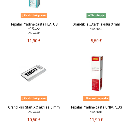
Paskutinė prekė
Sandėlyje
Tepalai Pradinė pasta PLATUS
Grandiklis „Start“ akrilui 3 mm
+10…-5
992 74238
992 74236
11,90 €
5,50 €
Paskutinė prekė
Paskutinė prekė
Grandiklis Start XC akrilas 6 mm
Tepalai Pradinė pasta UNIV.PLUS
992 74240
992 74241
10,50 €
11,90 €