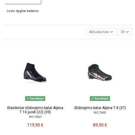
Ledo dygliai batams
Aktualumas
30
Sandėlyje
Sandėlyje
Klasikiniai slidinėjimo batai Alpina
Slidinėjimo batai Alpina T 8 (37)
T 10 juodi (22) (39)
992 73651
992 73627
119,90 €
89,90 €