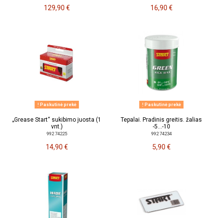
129,90 €
16,90 €
Paskutinė prekė
Paskutinė prekė
„Grease Start“ sukibimo juosta (1
Tepalai. Pradinis greitis. žalias
vnt.)
-5...-10
992 74225
992 74234
14,90 €
5,90 €