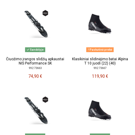
Sandėlyje
Paskutinė prekė
Čiuožimo įrangos slidžių apkaustai
Klasikiniai slidinėjimo batai Alpina
NIS Performance SK
T 10 juodi (22) (40)
992 73663
992 73667
74,90 €
119,90 €