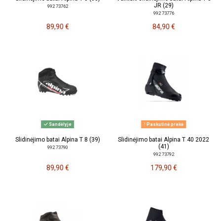
JR (29)
992 73762
992 73776
89,90 €
84,90 €
Sandėlyje
Paskutinė prekė
Slidinėjimo batai Alpina T 8 (39)
Slidinėjimo batai Alpina T 40 2022
(41)
992 73790
992 73792
89,90 €
179,90 €