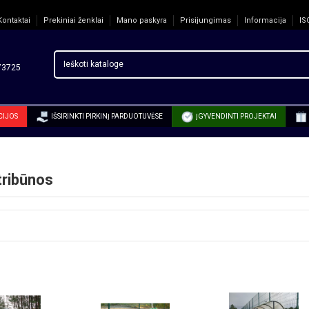
Kontaktai
Prekiniai ženklai
Mano paskyra
Prisijungimas
Informacija
IS
3725
CIJOS
IŠSIRINKTI PIRKINĮ PARDUOTUVĖSE
ĮGYVENDINTI PROJEKTAI
tribūnos