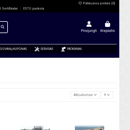
Patikusios prekės (
0
)
O Sertifikatai
ESTO paskola
Prisijungti
Krepšelis
DOVANŲ KUPONAS
SERVISAS
PATARIMAI
Aktualumas
9