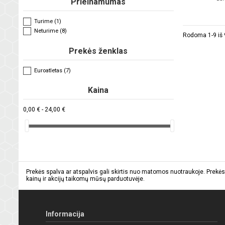
Prieinamumas
Turime
(1)
Neturime
(8)
Rodoma 1-9 iš 9
Prekės ženklas
Euroatletas
(7)
Kaina
0,00 € - 24,00 €
Prekės spalva ar atspalvis gali skirtis nuo matomos nuotraukoje. Prekės
kainų ir akcijų taikomų mūsų parduotuvėje.
Informacija