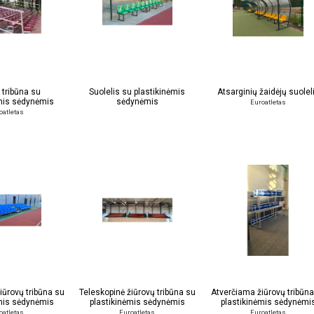
 tribūna su
Suolelis su plastikinėmis
Atsarginių žaidėjų suolel
ėmis sėdynėmis
sėdynėmis
Euroatletas
oatletas
žiūrovų tribūna su
Teleskopinė žiūrovų tribūna su
Atverčiama žiūrovų tribūna
ėmis sėdynėmis
plastikinėmis sėdynėmis
plastikinėmis sėdynėmi
oatletas
Euroatletas
Euroatletas