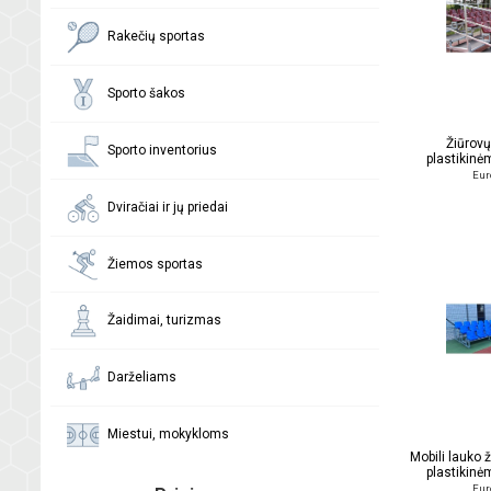
Rakečių sportas
Sporto šakos
Žiūrovų
Sporto inventorius
plastikin
Eur
Dviračiai ir jų priedai
Žiemos sportas
Žaidimai, turizmas
Darželiams
Miestui, mokykloms
Mobili lauko 
plastikin
Eur