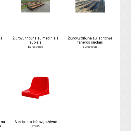
is
Žiūrovų tribūna su mediniais
Žiūrovų tribūna su jachtinės
suolais
faneros suolais
Euroatletas
Euroatletas
 su
Sustiprinta žiūrovų sėdynė
s
772 05