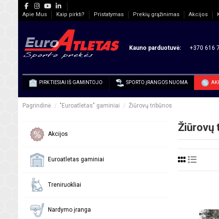
Apie Mus
Kaip pirkti?
Pristatymas
Prekių grąžinimas
Akcijos
Kauno parduotuvė:
+370 616 7
PIRK TIESIAI IŠ GAMINTOJO
SPORTO ĮRANGOS NUOMA
AK
Pagrindinė
"Euroatletas" gaminiai
Žiūrovų tribūnos
Žiūrovų 
Akcijos
Euroatletas gaminiai
Treniruokliai
Nardymo įranga