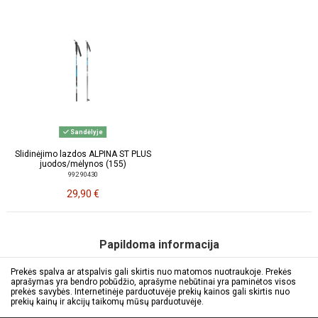
Sandėlyje
Slidinėjimo lazdos ALPINA ST PLUS
juodos/mėlynos (155)
992 90430
29,90 €
Papildoma informacija
Prekės spalva ar atspalvis gali skirtis nuo matomos nuotraukoje. Prekės
aprašymas yra bendro pobūdžio, aprašyme nebūtinai yra paminėtos visos
prekės savybės. Internetinėje parduotuvėje prekių kainos gali skirtis nuo
prekių kainų ir akcijų taikomų mūsų parduotuvėje.