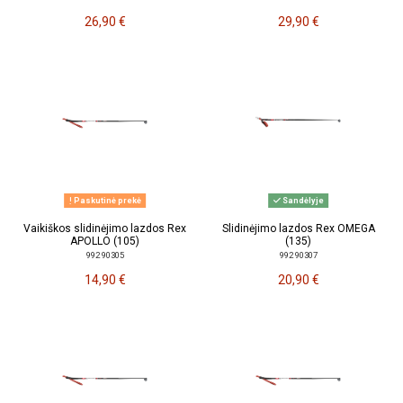
26,90 €
29,90 €
Paskutinė prekė
Sandėlyje
Vaikiškos slidinėjimo lazdos Rex
Slidinėjimo lazdos Rex OMEGA
APOLLO (105)
(135)
992 90305
992 90307
14,90 €
20,90 €