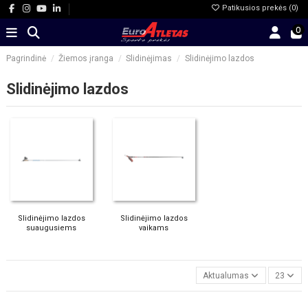
Patikusios prekės (
0
)
0
Pagrindinė
Žiemos įranga
Slidinėjimas
Slidinėjimo lazdos
Slidinėjimo lazdos
Slidinėjimo lazdos
Slidinėjimo lazdos
suaugusiems
vaikams
Aktualumas
23