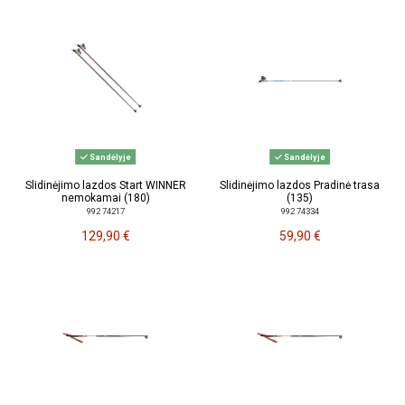
Sandėlyje
Sandėlyje
Slidinėjimo lazdos Start WINNER
Slidinėjimo lazdos Pradinė trasa
nemokamai (180)
(135)
992 74217
992 74334
129,90 €
59,90 €