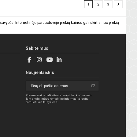
1
2
3
vybės. Internetinėje parduotuvėje prekių kainos gali skirtis nuo prekių
Sekite mus
Naujienlaiškis
Prenumeratos galėsite atsisakyti bet kuriuo metu.
Tam tikslui mūsų kontaktinę informaciją rasite
parduotuvės taisyklėse.