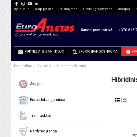
Apie Mus
Kaip pirkti?
Pristatymas
Prekių grąžinimas
Akcijos
Kauno parduotuvė:
+370 616 7
PIRK TIESIAI IŠ GAMINTOJO
SPORTO ĮRANGOS NUOMA
AK
Pagrindinė
Dviračiai
Hibridinis dviratis
Hibridini
Akcijos
Euroatletas gaminiai
Treniruokliai
Nardymo įranga