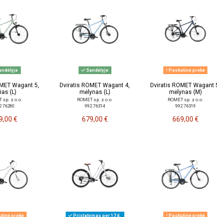
ndėlyje
Sandėlyje
Paskutinė prekė
OMET Wagant 5,
Dviratis ROMET Wagant 4,
Dviratis ROMET Wagant 
ias (L)
mėlynas (L)
mėlynas (M)
sp. z o.o.
ROMET sp. z o.o.
ROMET sp. z o.o.
2 76280
992 76314
992 76319
9,00 €
679,00 €
669,00 €
tinė prekė
Pristatymas per 17 d.
Paskutinė prekė