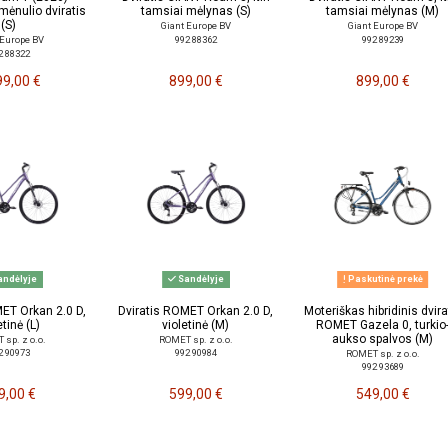
mėnulio dviratis
tamsiai mėlynas (S)
tamsiai mėlynas (M)
(S)
Giant Europe BV
Giant Europe BV
992 88362
992 89239
 Europe BV
2 88322
99,00 €
899,00 €
899,00 €
ndėlyje
Sandėlyje
Paskutinė prekė
MET Orkan 2.0 D,
Dviratis ROMET Orkan 2.0 D,
Moteriškas hibridinis dvira
etinė (L)
violetinė (M)
ROMET Gazela 0, turkio
aukso spalvos (M)
sp. z o.o.
ROMET sp. z o.o.
2 90973
992 90984
ROMET sp. z o.o.
992 93689
9,00 €
599,00 €
549,00 €