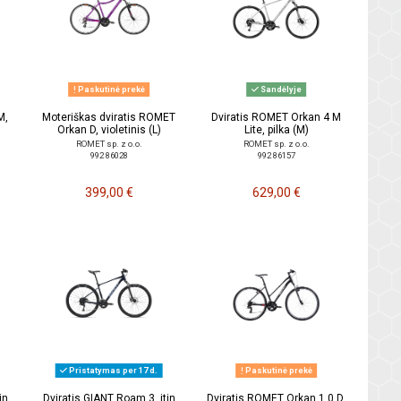
Paskutinė prekė
Sandėlyje
M,
Moteriškas dviratis ROMET
Dviratis ROMET Orkan 4 M
Orkan D, violetinis (L)
Lite, pilka (M)
ROMET sp. z o.o.
ROMET sp. z o.o.
992 86028
992 86157
399,00 €
629,00 €
Pristatymas per 17 d.
Paskutinė prekė
in
Dviratis GIANT Roam 3, itin
Dviratis ROMET Orkan 1.0 D,