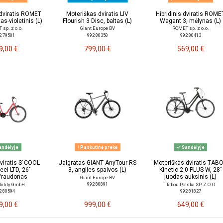
dviratis ROMET
Moteriškas dviratis LIV
Hibridinis dviratis ROME
as-violetinis (L)
Flourish 3 Disc, baltas (L)
Wagant 3, mėlynas (L)
sp. z o.o.
Giant Europe BV
ROMET sp. z o.o.
2 79581
992 80358
992 80413
9,00 €
799,00 €
569,00 €
ndėlyje
Paskutinė prekė
Sandėlyje
dviratis S´COOL
Jalgratas GIANT AnyTour RS
Moteriškas dviratis TAB
eel LTD, 26"
3, anglies spalvos (L)
Kinetic 2.0 PLUS W, 28"
/raudonas
juodas-auksinis (L)
Giant Europe BV
992 80891
bility GmbH
Tabou Polska SP. Z O.O
2 80594
992 81827
9,00 €
999,00 €
649,00 €