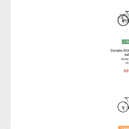
Sa
Dviratis R
žal
ROMET 
99
66
Pasku