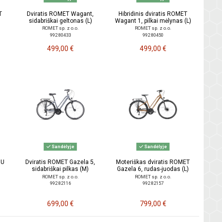
T
Dviratis ROMET Wagant,
Hibridinis dviratis ROMET
sidabriškai geltonas (L)
Wagant 1, pilkai mėlynas (L)
ROMET sp. z o.o.
ROMET sp. z o.o.
992 80433
992 80450
499,00 €
499,00 €
Sandėlyje
Sandėlyje
OU
Dviratis ROMET Gazela 5,
Moteriškas dviratis ROMET
sidabriškai pilkas (M)
Gazela 6, rudas-juodas (L)
ROMET sp. z o.o.
ROMET sp. z o.o.
992 82116
992 82157
699,00 €
799,00 €