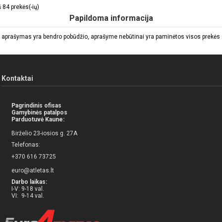
84 prekės(-ių)
Papildoma informacija
 aprašymas yra bendro pobūdžio, aprašyme nebūtinai yra paminėtos visos prekės sa
Kontaktai
Pagrindinis ofisas
Gamybinės patalpos
Parduotuvė Kaune:
Birželio 23-iosios g. 27A
Telefonas:
+370 616 73725
euro@atletas.lt
Darbo laikas:
I-V: 9-18 val.
VI: 9-14 val.