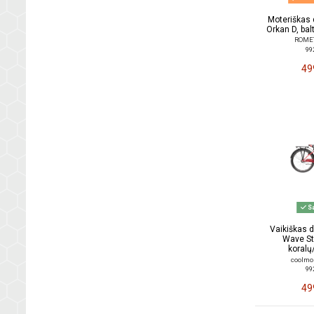
Moteriškas 
Orkan D, balt
ROMET 
99
49
Sa
Vaikiškas 
Wave St
koralų
coolmo
99
49