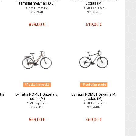
tamsiai mėlynas (XL)
juodas (M)
Giant Europe BV
ROMET sp. z o.o.
992 89241
992 90205
899,00 €
519,00 €
Paskutinė prekė
Paskutinė prekė
tis
Dviratis ROMET Gazela 5,
Dviratis ROMET Orkan 2 M,
-
rudas (M)
juodas (M)
ROMET sp. z o.o.
ROMET sp. z o.o.
992 76110
992 76132
669,00 €
469,00 €