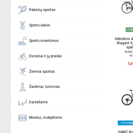
Rakečių sportas
Sporto šakos
Sa
Hibridinis
Sporto inventorius
Wagant 0,
spa
ROMET 
Dviračiai ir jų priedai
99
54
Žiemos sportas
Žaidimai, turizmas
Darželiams
Miestui, mokykloms
Pristat
GIANT Ro