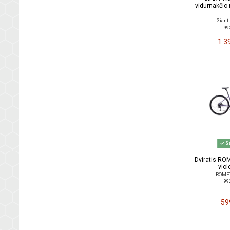
vidurnakčio 
Giant
99
1 3
Sa
Dviratis RO
viol
ROMET 
99
59