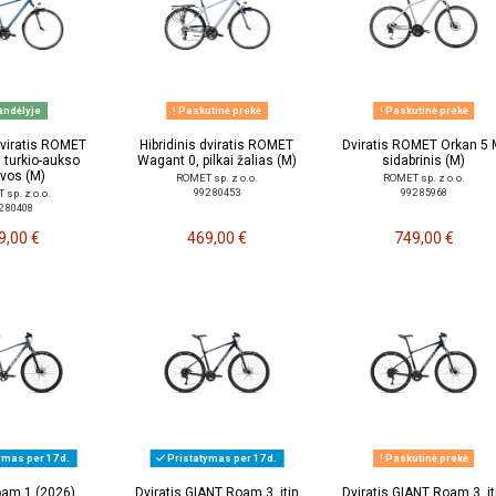
ndėlyje
Paskutinė prekė
Paskutinė prekė
 dviratis ROMET
Hibridinis dviratis ROMET
Dviratis ROMET Orkan 5 
 turkio-aukso
Wagant 0, pilkai žalias (M)
sidabrinis (M)
lvos (M)
ROMET sp. z o.o.
ROMET sp. z o.o.
992 80453
992 85968
sp. z o.o.
2 80408
9,00 €
469,00 €
749,00 €
ymas per 17 d.
Pristatymas per 17 d.
Paskutinė prekė
am 1 (2026)
Dviratis GIANT Roam 3, itin
Dviratis GIANT Roam 3, it