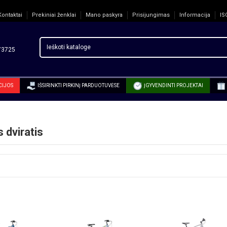
Kontaktai
Prekiniai ženklai
Mano paskyra
Prisijungimas
Informacija
IS
3725
CIJOS
IŠSIRINKTI PIRKINĮ PARDUOTUVĖSE
ĮGYVENDINTI PROJEKTAI
s dviratis