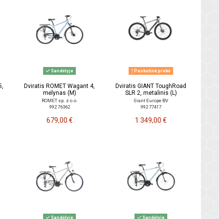
Sandėlyje
Paskutinė prekė
5,
Dviratis ROMET Wagant 4,
Dviratis GIANT ToughRoad
mėlynas (M)
SLR 2, metalinis (L)
ROMET sp. z o.o.
Giant Europe BV
992 76362
992 77417
679,00 €
1 349,00 €
Sandėlyje
Sandėlyje