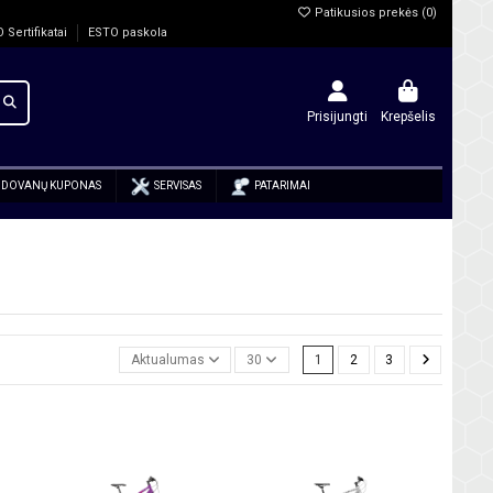
Patikusios prekės (
0
)
O Sertifikatai
ESTO paskola
Prisijungti
Krepšelis
DOVANŲ KUPONAS
SERVISAS
PATARIMAI
Aktualumas
30
1
2
3