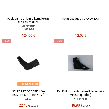
Paplūdimio tinklinio komplektas
Kelių apsaugos GARLANDO
SPORTSYSTEM
Sportsystem
726 05052
124,00 €
12,00 €
−30%
−30%
Paskutinė prekė
SELECT PROFCARE ILGA
Paplūdimio teniso - tinklinio kojinės
KOMPRESINĖ RANKOVĖ
VISION (juodos)
SELECT
Vision Italia
22,40 €
18,90 €
32,00 €
27,00 €