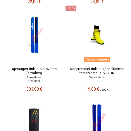
22,00 €
24,00 €
−45%
Paskutinė prekė
Apsaugos tinklinio stovams
Neopreniniai tinklinio / paplūdimio
(apvalios)
teniso bateliai VISION
Euroatletas
Vision Italia
013 00121
303,00 €
19,80 €
36,00 €