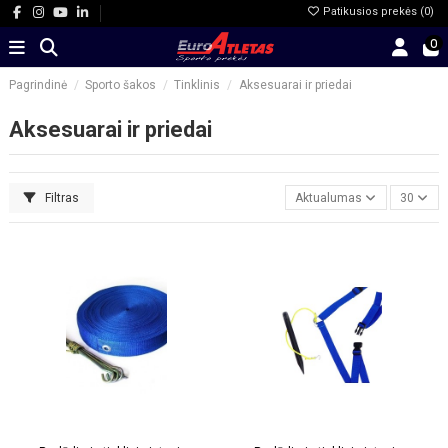
Patikusios prekės (
0
)
0
Pagrindinė
Sporto šakos
Tinklinis
Aksesuarai ir priedai
Aksesuarai ir priedai
Filtras
Aktualumas
30