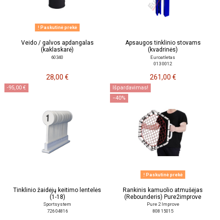
Paskutinė prekė
Veido / galvos apdangalas
Apsaugos tinklinio stovams
(kaklaskarė)
(kvadrinės)
60340
Euroatletas
013 0012
28,00 €
261,00 €
-95,00 €
Išpardavimas!
−40%
Paskutinė prekė
Tinklinio žaidėjų keitimo lentelės
Rankinis kamuolio atmušėjas
(1-18)
(Rebounderis) Pure2improve
Sportsystem
Pure 2 Improve
726 04816
808 15015