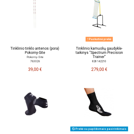
Paskutinė prekė
Tinklinio tinklo antenos (pora)
Tinklinio kamuolių gaudyklė-
Pokorny-Site
taikinys "Spectrum Precision
Trainer"
Pokorny-Site
763 026
828 142210
39,00 €
279,00 €
Prekė su papildomais pasirinkimais