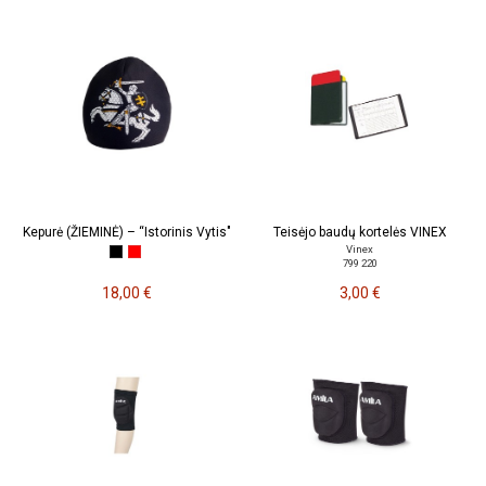
Kepurė (ŽIEMINĖ) – “Istorinis Vytis"
Teisėjo baudų kortelės VINEX
Vinex
799 220
18,00 €
3,00 €