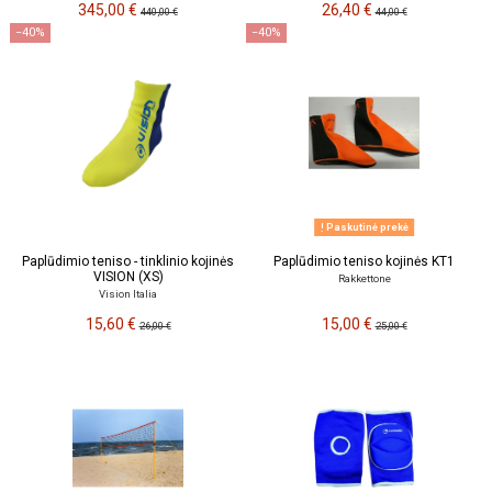
345,00 €
26,40 €
440,00 €
44,00 €
−40%
−40%
Paskutinė prekė
Paplūdimio teniso - tinklinio kojinės
Paplūdimio teniso kojinės KT1
VISION (XS)
Rakkettone
Vision Italia
15,60 €
15,00 €
26,00 €
25,00 €