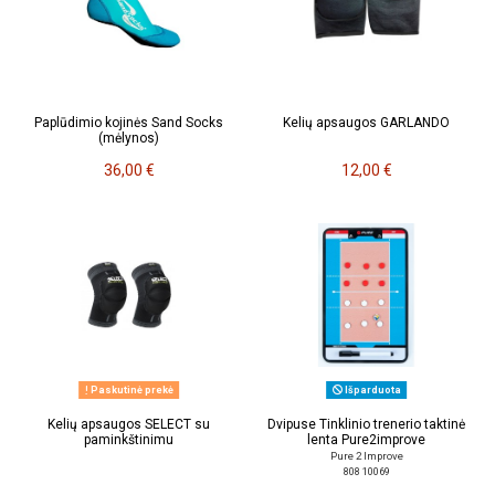
Paplūdimio kojinės Sand Socks
Kelių apsaugos GARLANDO
(mėlynos)
36,00 €
12,00 €
Paskutinė prekė
Išparduota
Kelių apsaugos SELECT su
Dvipuse Tinklinio trenerio taktinė
paminkštinimu
lenta Pure2improve
Pure 2 Improve
808 10069