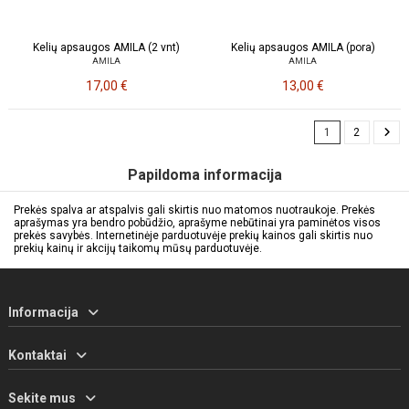
Kelių apsaugos AMILA (2 vnt)
Kelių apsaugos AMILA (pora)
AMILA
AMILA
17,00 €
13,00 €
1
2
Papildoma informacija
Prekės spalva ar atspalvis gali skirtis nuo matomos nuotraukoje. Prekės
aprašymas yra bendro pobūdžio, aprašyme nebūtinai yra paminėtos visos
prekės savybės. Internetinėje parduotuvėje prekių kainos gali skirtis nuo
prekių kainų ir akcijų taikomų mūsų parduotuvėje.
Informacija
Kontaktai
Sekite mus