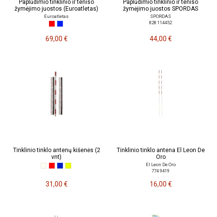
Paplūdimio tinklinio ir teniso
Paplūdimio tinklinio ir teniso
žymėjimo juostos (Euroatletas)
žymėjimo juostos SPORDAS
Euroatletas
SPORDAS
828 114452
69,00 €
44,00 €
Tinklinio tinklo antenų kišenės (2
Tinklinio tinklo antena El Leon De
vnt)
Oro
El Leon De Oro
774 9419
31,00 €
16,00 €