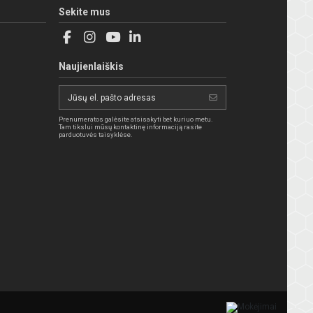
Sekite mus
Naujienlaiškis
Prenumeratos galėsite atsisakyti bet kuriuo metu.
Tam tikslui mūsų kontaktinę informaciją rasite
parduotuvės taisyklėse.