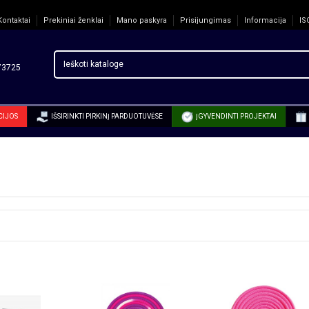
Kontaktai
Prekiniai ženklai
Mano paskyra
Prisijungimas
Informacija
IS
3725
CIJOS
IŠSIRINKTI PIRKINĮ PARDUOTUVĖSE
ĮGYVENDINTI PROJEKTAI