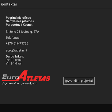
Kontaktai
Pagrindinis ofisas
Gamybinės patalpos
Parduotuvė Kaune:
Birželio 23-iosios g. 27A
Telefonas:
+370 616 73725
euro@atletas.lt
Darbo laikas:
I-V: 9-18 val.
VI: 9-14 val.
Įgyvendinti projektai