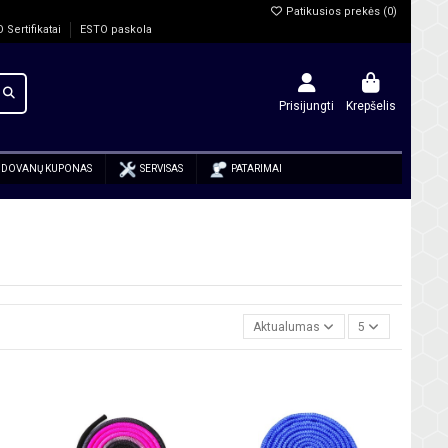
Patikusios prekės (
0
)
O Sertifikatai
ESTO paskola
Prisijungti
Krepšelis
DOVANŲ KUPONAS
SERVISAS
PATARIMAI
Aktualumas
5