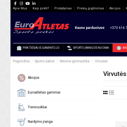
Apie Mus
Kaip pirkti?
Pristatymas
Prekių grąžinimas
Akcijos
Kauno parduotuvė:
+370 616 7
PIRK TIESIAI IŠ GAMINTOJO
SPORTO ĮRANGOS NUOMA
AK
Pagrindinė
Sporto šakos
Meninė gimnastika
Virvutės
Virvutės
Akcijos
Euroatletas gaminiai
Treniruokliai
Nardymo įranga