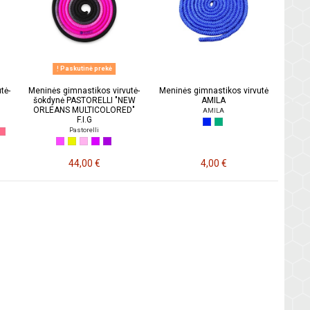
Paskutinė prekė
tė-
Meninės gimnastikos virvutė-
Meninės gimnastikos virvutė
w
šokdynė PASTORELLI "NEW
AMILA
ORLEANS MULTICOLORED"
AMILA
F.I.G
Pastorelli
44,00 €
4,00 €