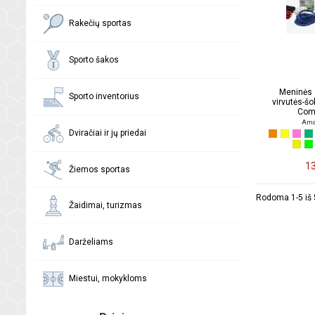
Rakečių sportas
Sporto šakos
Meninės 
Sporto inventorius
virvutės-š
Comp
Ama
Dviračiai ir jų priedai
13
Žiemos sportas
Rodoma 1-5 iš 5
Žaidimai, turizmas
Darželiams
Miestui, mokykloms