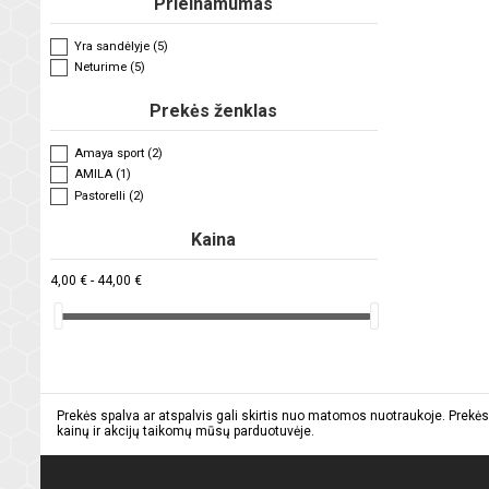
Prieinamumas
Yra sandėlyje
(5)
Neturime
(5)
Prekės ženklas
Amaya sport
(2)
AMILA
(1)
Pastorelli
(2)
Kaina
4,00 € - 44,00 €
Prekės spalva ar atspalvis gali skirtis nuo matomos nuotraukoje. Prekės
kainų ir akcijų taikomų mūsų parduotuvėje.