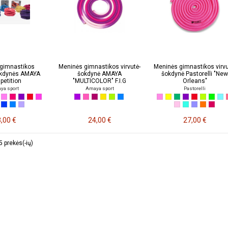
gimnastikos
Meninės gimnastikos virvutė-
Meninės gimnastikos virvu
okdynės AMAYA
šokdynė AMAYA
šokdynė Pastorelli "Ne
etition
"MULTICOLOR" F.I.G
Orleans"
ya sport
Amaya sport
Pastorelli
,00 €
24,00 €
27,00 €
 prekės(-ių)