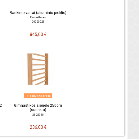
Rankinio vartai (aliuminio profilio)
Euroatletas
00020021
845,00 €
Paskutinė prekė
2
Gimnastikos sienelė 250cm
(surinkta)
21 25080
236,00 €