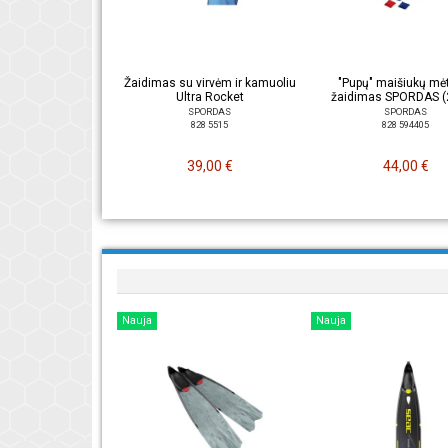
Žaidimas su virvėm ir kamuoliu
"Pupų" maišiukų m
Ultra Rocket
žaidimas SPORDAS (2
SPORDAS
SPORDAS
828 5515
828 594405
39,00 €
44,00 €
Nauja
Nauja