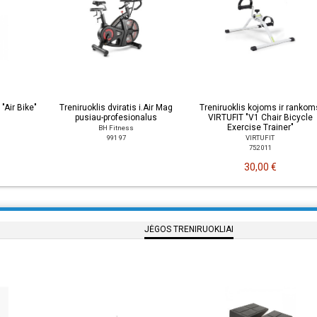
 "Air Bike"
Treniruoklis dviratis i.Air Mag
Treniruoklis kojoms ir rankom
pusiau-profesionalus
VIRTUFIT "V1 Chair Bicycle
Exercise Trainer"
BH Fitness
991 97
VIRTUFIT
752 011
30,00 €
JĖGOS TRENIRUOKLIAI