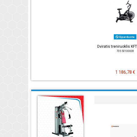
Išparduota
Dviratis treniruoklis KFT
705 50100008
1 186,78 €