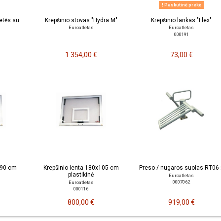
Paskutinė prekė
etės su
Krepšinio stovas "Hydra M"
Krepšinio lankas "Flex"
Euroatletas
Euroatletas
000191
1 354,00 €
73,00 €
x90 cm
Krepšinio lenta 180x105 cm
Preso / nugaros suolas RT06-
plastikinė
Euroatletas
0007062
Euroatletas
000116
800,00 €
919,00 €