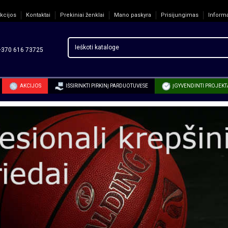
kcijos
Kontaktai
Prekiniai ženklai
Mano paskyra
Prisijungimas
Inform
70 616 73725
AKCIJOS
IŠSIRINKTI PIRKINĮ PARDUOTUVĖSE
ĮGYVENDINTI PROJEKT