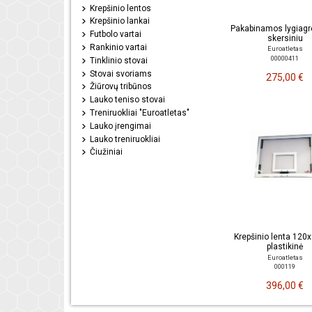
Krepšinio lentos
Krepšinio lankai
Pakabinamos lygiagr
Futbolo vartai
skersiniu
Rankinio vartai
Euroatletas
00000411
Tinklinio stovai
Stovai svoriams
275,00 €
Žiūrovų tribūnos
Lauko teniso stovai
Treniruokliai "Euroatletas"
Lauko įrengimai
Lauko treniruokliai
Čiužiniai
Krepšinio lenta 120
plastikinė
Euroatletas
000119
396,00 €