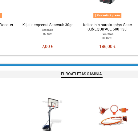
ė
Paskutinė prekė
Booster
Klijai neoprenui Seacsub 30gr
Kelioninis naro krepšys Seac
Sub EQUIPAGE 500 130l
SeacSub
89 699
SeacSub
89 0920
7,00 €
186,00 €
EUROATLETAS GAMINIAI