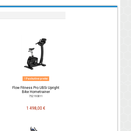
Paskutinė prekė
Flow Fitness Pro UB5i Upright
Bike Hometrainer
752 193011
1 498,00 €