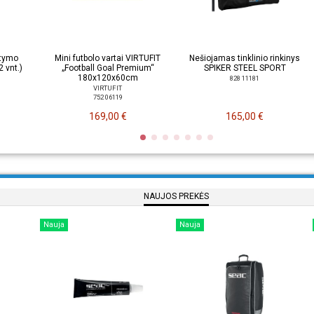
ėtymo
Mini futbolo vartai VIRTUFIT
Nešiojamas tinklinio rinkinys
 vnt.)
„Football Goal Premium“
SPIKER STEEL SPORT
180x120x60cm
828 11181
VIRTUFIT
752 06119
169,00 €
165,00 €
NAUJOS PREKĖS
Nauja
Nauja