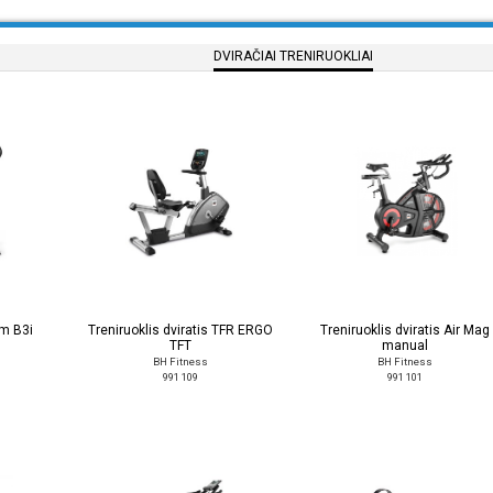
DVIRAČIAI TRENIRUOKLIAI
rm B3i
Treniruoklis dviratis TFR ERGO
Treniruoklis dviratis Air Mag
TFT
manual
BH Fitness
BH Fitness
991 109
991 101