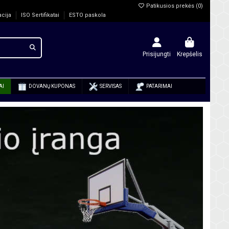
Patikusios prekės (
0
)
acija
ISO Sertifikatai
ESTO paskola
Prisijungti
Krepšelis
AI
DOVANŲ KUPONAS
SERVISAS
PATARIMAI