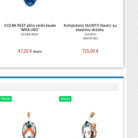
OCEAN REEF pilno veido kaukė
Kompiuteris SUUNTO Nautic su
"ARIA UNO"
elastiniu dirželiu.
OCEAN REEF
SUUNTO
846 051303
47,20 €
725,00 €
59,00 €
Nauja
Nauja