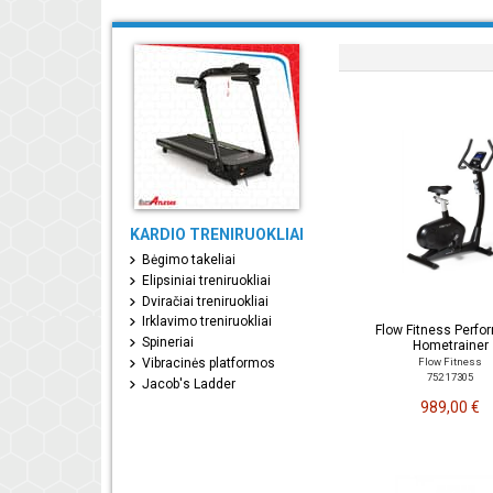
KARDIO TRENIRUOKLIAI
Bėgimo takeliai
Elipsiniai treniruokliai
Dviračiai treniruokliai
Irklavimo treniruokliai
Flow Fitness Perfo
Spineriai
Hometrainer
Vibracinės platformos
Flow Fitness
752 17305
Jacob's Ladder
989,00 €