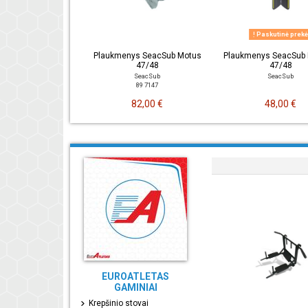
Paskutinė prek
Plaukmenys SeacSub Motus
Plaukmenys SeacSub 
47/48
47/48
SeacSub
SeacSub
89 7147
82,00 €
48,00 €
EUROATLETAS
GAMINIAI
Krepšinio stovai