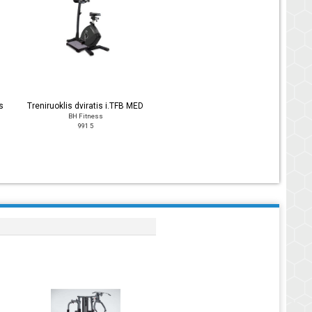
s
Treniruoklis dviratis i.TFB MED
BH Fitness
991 5