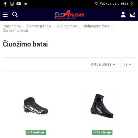
Patikusios prekės (
0
)
0
Pagrindinė
Žiemos įranga
Slidinėjimas
Slidinėjimo batai
Čiuožimo batai
Čiuožimo batai
Aktualumas
19
Sandėlyje
Sandėlyje