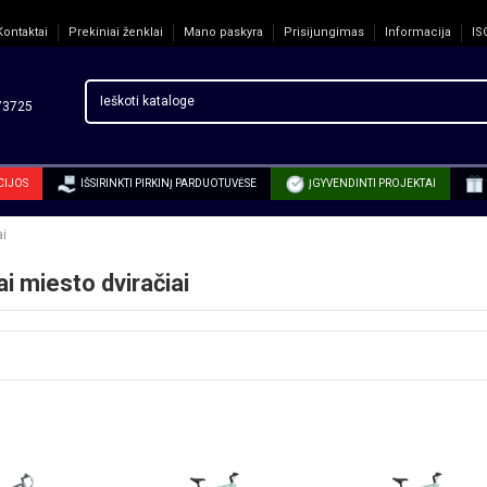
Kontaktai
Prekiniai ženklai
Mano paskyra
Prisijungimas
Informacija
IS
3725
CIJOS
IŠSIRINKTI PIRKINĮ PARDUOTUVĖSE
ĮGYVENDINTI PROJEKTAI
ai
ai miesto dviračiai