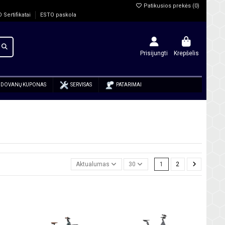
Patikusios prekės (
0
)
O Sertifikatai
ESTO paskola
Prisijungti
Krepšelis
DOVANŲ KUPONAS
SERVISAS
PATARIMAI
Aktualumas
30
1
2