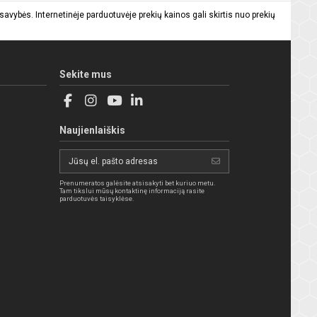
vybės. Internetinėje parduotuvėje prekių kainos gali skirtis nuo prekių
Sekite mus
Naujienlaiškis
Prenumeratos galėsite atsisakyti bet kuriuo metu.
Tam tikslui mūsų kontaktinę informaciją rasite
parduotuvės taisyklėse.