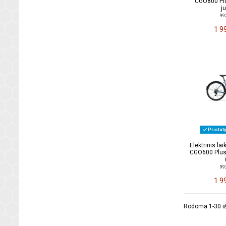
CGO800 Plu
j
99
1 9
Pristat
Elektrinis l
CGO600 Plus 
99
1 9
Rodoma 1-30 iš 