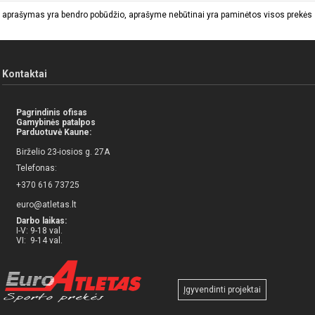
 aprašymas yra bendro pobūdžio, aprašyme nebūtinai yra paminėtos visos prekės sa
Kontaktai
Pagrindinis ofisas
Gamybinės patalpos
Parduotuvė Kaune:
Birželio 23-iosios g. 27A
Telefonas:
+370 616 73725
euro@atletas.lt
Darbo laikas:
I-V: 9-18 val.
VI: 9-14 val.
Įgyvendinti projektai