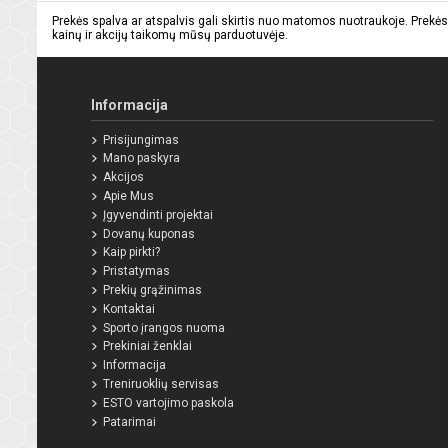
Prekės spalva ar atspalvis gali skirtis nuo matomos nuotraukoje. Prekės
kainų ir akcijų taikomų mūsų parduotuvėje.
Informacija
Prisijungimas
Mano paskyra
Akcijos
Apie Mus
Įgyvendinti projektai
Dovanų kuponas
Kaip pirkti?
Pristatymas
Prekių grąžinimas
Kontaktai
Sporto įrangos nuoma
Prekiniai ženklai
Informacija
Treniruoklių servisas
ESTO vartojimo paskola
Patarimai