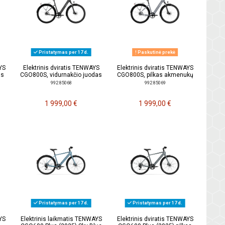
Pristatymas per 17 d.
Paskutinė prekė
YS
Elektrinis dviratis TENWAYS
Elektrinis dviratis TENWAYS
as
CGO800S, vidurnakčio juodas
CGO800S, pilkas akmenukų
992 85068
992 85069
1 999,00 €
1 999,00 €
Pristatymas per 17 d.
Pristatymas per 17 d.
YS
Elektrinis laikmatis TENWAYS
Elektrinis dviratis TENWAYS