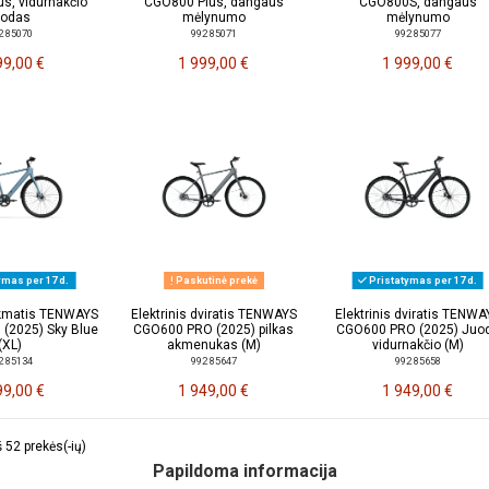
s, vidurnakčio
CGO800 Plus, dangaus
CGO800S, dangaus
uodas
mėlynumo
mėlynumo
2 85070
992 85071
992 85077
99,00 €
1 999,00 €
1 999,00 €
ymas per 17 d.
Paskutinė prekė
Pristatymas per 17 d.
aikmatis TENWAYS
Elektrinis dviratis TENWAYS
Elektrinis dviratis TENWA
(2025) Sky Blue
CGO600 PRO (2025) pilkas
CGO600 PRO (2025) Juo
(XL)
akmenukas (M)
vidurnakčio (M)
2 85134
992 85647
992 85658
99,00 €
1 949,00 €
1 949,00 €
52 prekės(-ių)
Papildoma informacija