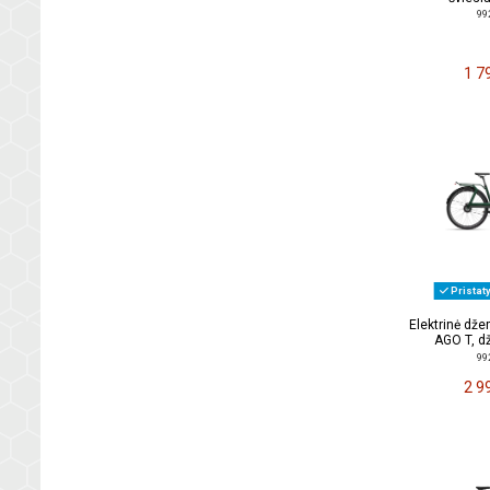
99
1 7
Pristat
Elektrinė dž
AGO T, dž
99
2 9