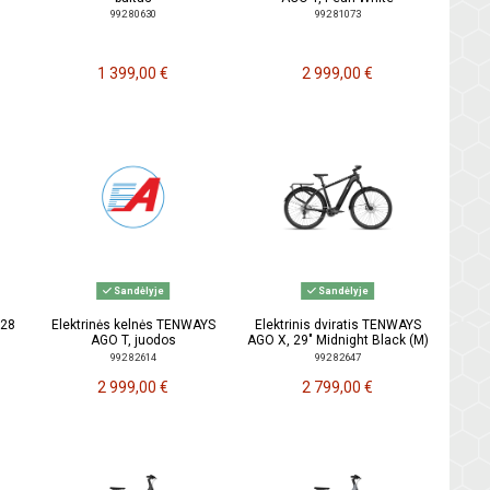
992 80630
992 81073
1 399,00 €
2 999,00 €
Sandėlyje
Sandėlyje
 28
Elektrinės kelnės TENWAYS
Elektrinis dviratis TENWAYS
AGO T, juodos
AGO X, 29" Midnight Black (M)
992 82614
992 82647
2 999,00 €
2 799,00 €