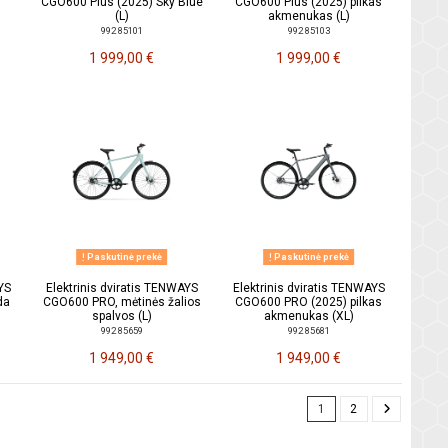
CGO600 Plus (2025) Sky Blue
CGO600 Plus (2025) pilkas
(L)
akmenukas (L)
992 85101
992 85103
1 999,00 €
1 999,00 €
Paskutinė prekė
Paskutinė prekė
YS
Elektrinis dviratis TENWAYS
Elektrinis dviratis TENWAYS
da
CGO600 PRO, mėtinės žalios
CGO600 PRO (2025) pilkas
spalvos (L)
akmenukas (XL)
992 85659
992 85681
1 949,00 €
1 949,00 €
1
2