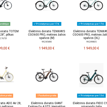
ndėlyje
Pristatymas per 17 d.
Pristatymas per 17 d.
 dviratis TOTEM
Elektrinis dviratis TENWAYS
Elektrinis dviratis TENWA
28", pilkas
CGO600 PRO, mėtinės žalios
CGO600 PRO, mėtinės žal
spalvos (M)
spalvos (XL)
2 76731
992 85690
992 89805
99,00 €
1 949,00 €
1 949,00 €
tinė prekė
Paskutinė prekė
Pristatymas per 13 d.
iratis ADO Air 28,
Elektrinis dviratis GIANT
Elektrinis dviratis FIIDO C
ai geltonas
Explore E+ 4 GTS, Hematitas
smaragdo žalia