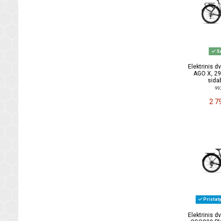
Sa
Elektrinis 
AGO X, 29
sidab
99
2 7
Pristat
Elektrinis 