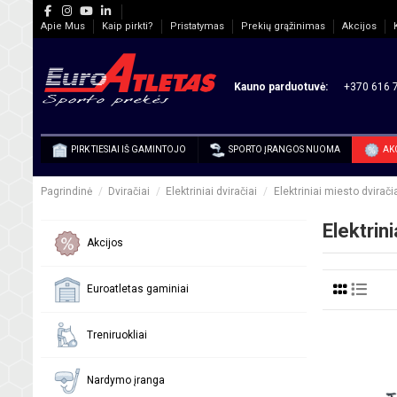
Apie Mus
Kaip pirkti?
Pristatymas
Prekių grąžinimas
Akcijos
Kauno parduotuvė:
+370 616 7
PIRK TIESIAI IŠ GAMINTOJO
SPORTO ĮRANGOS NUOMA
AK
Pagrindinė
Dviračiai
Elektriniai dviračiai
Elektriniai miesto dvirači
Elektrini
Akcijos
Euroatletas gaminiai
Treniruokliai
Nardymo įranga