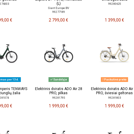
(L)
2 76003
992 80625
Giant Europe BV
992 77189
99,00 €
2 799,00 €
1 399,00 €
ymas per 13 d.
Sandėlyje
Paskutinė prekė
emperis TENWAYS
Elektrinis dviratis ADO Air 28
Elektrinis dviratis ADO Air
iunglių žalia
PRO, pilkas
PRO, šviesiai geltonas
2 81074
992 81795
992 81803
99,00 €
1 999,00 €
1 999,00 €