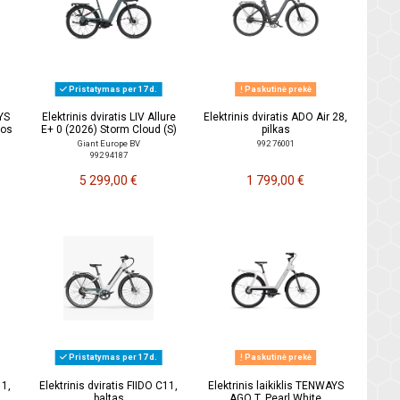
Pristatymas per 17 d.
Paskutinė prekė
YS
Elektrinis dviratis LIV Allure
Elektrinis dviratis ADO Air 28,
ios
E+ 0 (2026) Storm Cloud (S)
pilkas
Giant Europe BV
992 76001
992 94187
5 299,00 €
1 799,00 €
Pristatymas per 17 d.
Paskutinė prekė
11,
Elektrinis dviratis FIIDO C11,
Elektrinis laikiklis TENWAYS
baltas
AGO T, Pearl White