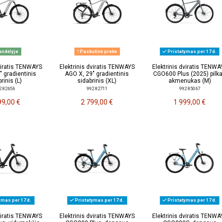
ndėlyje
Paskutinė prekė
Pristatymas per 17 d.
dviratis TENWAYS
Elektrinis dviratis TENWAYS
Elektrinis dviratis TENWA
" gradientinis
AGO X, 29" gradientinis
CGO600 Plus (2025) pilk
rinis (L)
sidabrinis (XL)
akmenukas (M)
2 82656
992 82711
992 85067
99,00 €
2 799,00 €
1 999,00 €
ymas per 17 d.
Pristatymas per 17 d.
Pristatymas per 17 d.
dviratis TENWAYS
Elektrinis dviratis TENWAYS
Elektrinis dviratis TENWA