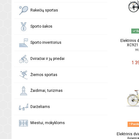
Rakečių sportas
Sporto šakos
Sa
Elektrinis
Sporto inventorius
XC921 
99
Dviračiai ir jų priedai
1 3
Žiemos sportas
Žaidimai, turizmas
Darželiams
Miestui, mokykloms
Pasku
Elektrinis dv
šviesi