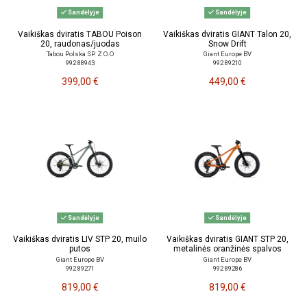
Sandėlyje
Sandėlyje
Vaikiškas dviratis TABOU Poison
Vaikiškas dviratis GIANT Talon 20,
20, raudonas/juodas
Snow Drift
Tabou Polska SP. Z O.O
Giant Europe BV
992 88943
992 89210
399,00 €
449,00 €
Sandėlyje
Sandėlyje
Vaikiškas dviratis LIV STP 20, muilo
Vaikiškas dviratis GIANT STP 20,
putos
metalinės oranžinės spalvos
Giant Europe BV
Giant Europe BV
992 89271
992 89286
819,00 €
819,00 €