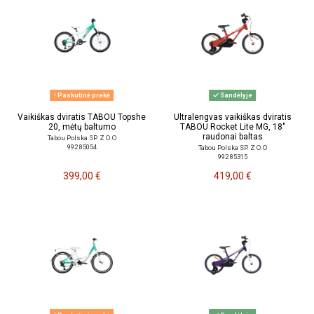
Paskutinė prekė
Sandėlyje
Vaikiškas dviratis TABOU Topshe
Ultralengvas vaikiškas dviratis
20, mėtų baltumo
TABOU Rocket Lite MG, 18"
raudonai baltas
Tabou Polska SP. Z O.O
992 85054
Tabou Polska SP. Z O.O
992 85315
399,00 €
419,00 €