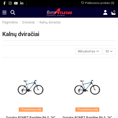
Patikusios prekės (
0
)
0
Pagrindinė
Dviračiai
Kalnų dviračiai
Kalnų dviračiai
Aktualumas
30
Paskutinė prekė
Paskutinė prekė
Dviratis ROMET Rambler R6.0, 26"
Dviratis ROMET Rambler R6.0, 26"