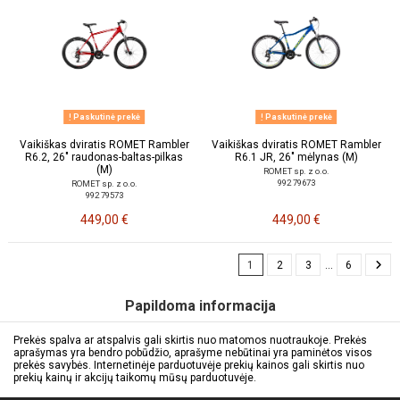
Paskutinė prekė
Paskutinė prekė
Vaikiškas dviratis ROMET Rambler
Vaikiškas dviratis ROMET Rambler
R6.2, 26" raudonas-baltas-pilkas
R6.1 JR, 26" mėlynas (M)
(M)
ROMET sp. z o.o.
992 79673
ROMET sp. z o.o.
992 79573
449,00 €
449,00 €
1
2
3
…
6
Papildoma informacija
Prekės spalva ar atspalvis gali skirtis nuo matomos nuotraukoje. Prekės
aprašymas yra bendro pobūdžio, aprašyme nebūtinai yra paminėtos visos
prekės savybės. Internetinėje parduotuvėje prekių kainos gali skirtis nuo
prekių kainų ir akcijų taikomų mūsų parduotuvėje.