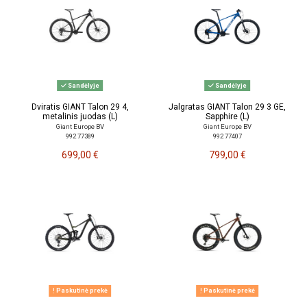
Sandėlyje
Sandėlyje
Dviratis GIANT Talon 29 4,
Jalgratas GIANT Talon 29 3 GE,
metalinis juodas (L)
Sapphire (L)
Giant Europe BV
Giant Europe BV
992 77389
992 77407
699,00 €
799,00 €
Paskutinė prekė
Paskutinė prekė