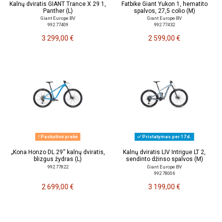
Kalnų dviratis GIANT Trance X 29 1,
Fatbike Giant Yukon 1, hematito
Panther (L)
spalvos, 27,5 colio (M)
Giant Europe BV
Giant Europe BV
992 77409
992 77432
3 299,00 €
2 599,00 €
Paskutinė prekė
Pristatymas per 17 d.
„Kona Honzo DL 29“ kalnų dviratis,
Kalnų dviratis LIV Intrigue LT 2,
blizgus žydras (L)
sendinto džinso spalvos (M)
992 77822
Giant Europe BV
992 78006
2 699,00 €
3 199,00 €