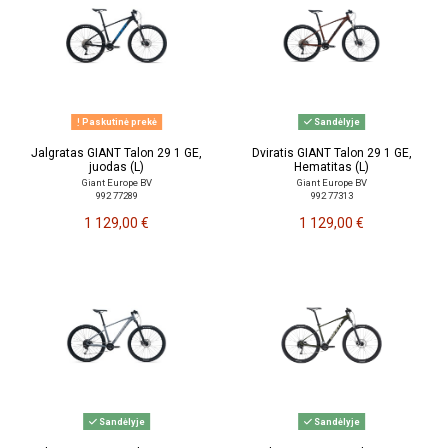
Paskutinė prekė
Sandėlyje
Jalgratas GIANT Talon 29 1 GE,
Dviratis GIANT Talon 29 1 GE,
juodas (L)
Hematitas (L)
Giant Europe BV
Giant Europe BV
992 77289
992 77313
1 129,00 €
1 129,00 €
Sandėlyje
Sandėlyje