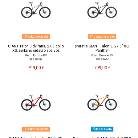
Paskutinė prekė
Paskutinė prekė
GIANT Talon 3 dviratis, 27,5 colio
Dviratis GIANT Talon 3, 27.5" XS,
XS, šerkšno sidabro spalvos
Panther
Giant Europe BV
Giant Europe BV
992 88498
992 88644
799,00 €
799,00 €
Paskutinė prekė
Išparduota