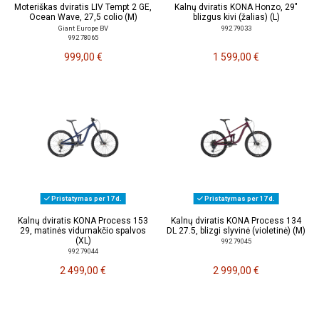
Moteriškas dviratis LIV Tempt 2 GE,
Kalnų dviratis KONA Honzo, 29"
Ocean Wave, 27,5 colio (M)
blizgus kivi (žalias) (L)
Giant Europe BV
992 79033
992 78065
999,00 €
1 599,00 €
Pristatymas per 17 d.
Pristatymas per 17 d.
Kalnų dviratis KONA Process 153
Kalnų dviratis KONA Process 134
29, matinės vidurnakčio spalvos
DL 27.5, blizgi slyvinė (violetinė) (M)
(XL)
992 79045
992 79044
2 499,00 €
2 999,00 €