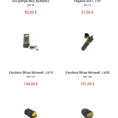
Oro pompa WEE BENSHEE
Pagalvė SOFT TOP
990 24
990 25
82,00 €
57,00 €
Vandens filtras Miniwell - L610
Vandens filtras Miniwell - L600
990 167
990 168
144,00 €
101,00 €