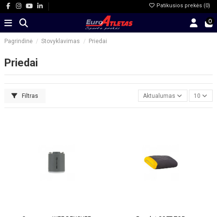
Patikusios prekės (
0
)
0
Pagrindinė
Stovyklavimas
Priedai
Priedai
Filtras
Aktualumas
10