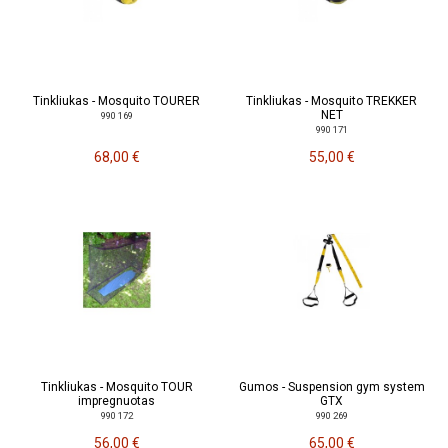
Tinkliukas - Mosquito TOURER
Tinkliukas - Mosquito TREKKER
NET
990 169
990 171
68,00 €
55,00 €
Tinkliukas - Mosquito TOUR
Gumos - Suspension gym system
impregnuotas
GTX
990 172
990 269
56,00 €
65,00 €