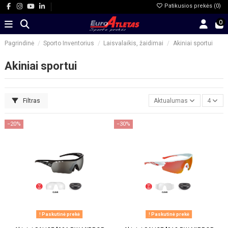
Patikusios prekės (
0
)
0
Pagrindinė
Sporto Inventorius
Laisvalaikis, žaidimai
Akiniai sportui
Akiniai sportui
Filtras
Aktualumas
4
−20%
−30%
Paskutinė prekė
Paskutinė prekė