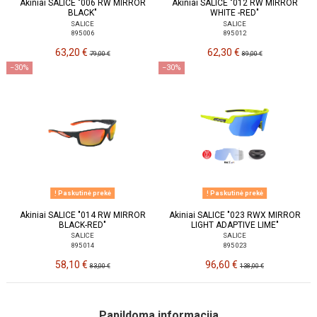
Akiniai SALICE "006 RW MIRROR
Akiniai SALICE "012 RW MIRROR
BLACK"
WHITE -RED"
SALICE
SALICE
895 006
895 012
63,20 €
62,30 €
79,00 €
89,00 €
−30%
−30%
Paskutinė prekė
Paskutinė prekė
Akiniai SALICE "014 RW MIRROR
Akiniai SALICE "023 RWX MIRROR
BLACK-RED"
LIGHT ADAPTIVE LIME"
SALICE
SALICE
895 014
895 023
58,10 €
96,60 €
83,00 €
138,00 €
Papildoma informacija