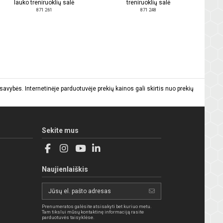
lauko treniruoklių salė
treniruoklių salė
871 261
871 248
vybės. Internetinėje parduotuvėje prekių kainos gali skirtis nuo prekių
Sekite mus
Naujienlaiškis
Prenumeratos galėsite atsisakyti bet kuriuo metu.
Tam tikslui mūsų kontaktinę informaciją rasite
parduotuvės taisyklėse.