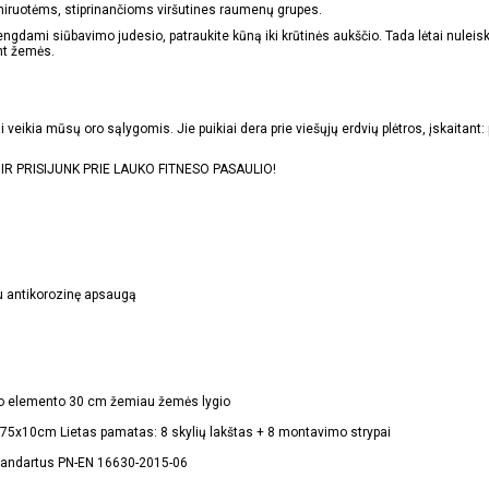
reniruotėms, stiprinančioms viršutines raumenų grupes.
vengdami siūbavimo judesio, patraukite kūną iki krūtinės aukščio. Tada lėtai nulei
ant žemės.
ai veikia mūsų oro sąlygomis. Jie puikiai dera prie viešųjų erdvių plėtros, įskaitan
IS IR PRISIJUNK PRIE LAUKO FITNESO PASAULIO!
iu antikorozinę apsaugą
mo elemento 30 cm žemiau žemės lygio
75x10cm Lietas pamatas: 8 skylių lakštas + 8 montavimo strypai
standartus PN-EN 16630-2015-06