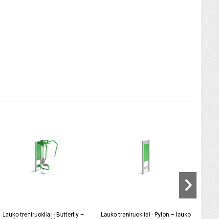
Lauko
Lauko treniruokliai - Butterfly –
Lauko treniruokliai - Pylon – lauko