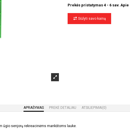
Prekės pristatymas 4 - 6 sav. Apie
Siūlyti savo kainą
APRAŠYMAS
PREKĖ DETALIAU
ATSILIEPIMAI
(0)
0 cm ūgio senjorų rekreacinėms mankštoms lauke.