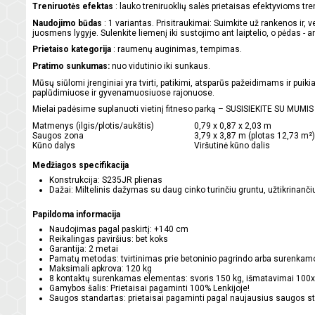
Treniruotės efektas
: lauko treniruoklių salės prietaisas efektyvioms t
Naudojimo būdas
: 1 variantas. Prisitraukimai: Suimkite už rankenos ir, 
juosmens lygyje. Sulenkite liemenį iki sustojimo ant laiptelio, o pėdas - 
Prietaiso kategorija
: raumenų auginimas, tempimas.
Pratimo sunkumas:
nuo vidutinio iki sunkaus.
Mūsų siūlomi įrenginiai yra tvirti, patikimi, atsparūs pažeidimams ir puiki
paplūdimiuose ir gyvenamuosiuose rajonuose.
Mielai padėsime suplanuoti vietinį fitneso parką – SUSISIEKITE SU MUM
Matmenys (ilgis/plotis/aukštis)
0,79 x 0,87 x 2,03 m
Saugos zona
3,79 x 3,87 m (plotas 12,73 m²)
Kūno dalys
Viršutinė kūno dalis
Medžiagos specifikacija
Konstrukcija: S235JR plienas
Dažai: Miltelinis dažymas su daug cinko turinčiu gruntu, užtikrinanč
Papildoma informacija
Naudojimas pagal paskirtį: +140 cm
Reikalingas paviršius: bet koks
Garantija: 2 metai
Pamatų metodas: tvirtinimas prie betoninio pagrindo arba surenka
Maksimali apkrova: 120 kg
8 kontaktų surenkamas elementas: svoris 150 kg, išmatavimai 100x
Gamybos šalis: Prietaisai pagaminti 100% Lenkijoje!
Saugos standartas: prietaisai pagaminti pagal naujausius saugos 