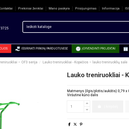
Kontaktai
Prekiniai ženklai
Mano paskyra
Prisijungimas
Informacija
IS
3725
CIJOS
IŠSIRINKTI PIRKINĮ PARDUOTUVĖSE
ĮGYVENDINTI PROJEKTAI
reniruokliai – OF3 serija
Lauko treniruokliai - Kopėčios – lauko treniruoklių salė
Lauko treniruokliai - 
Matmenys (ilgis/plotis/aukštis) 0,79 x
Viršutinė kūno dalis
Į krepšelį