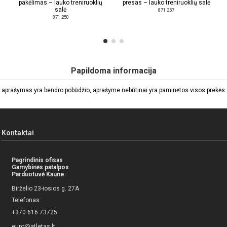
pakėlimas – lauko treniruoklių
presas – lauko treniruoklių salė
salė
871 257
871 250
Papildoma informacija
 aprašymas yra bendro pobūdžio, aprašyme nebūtinai yra paminėtos visos prekės sa
Kontaktai
Pagrindinis ofisas
Gamybinės patalpos
Parduotuvė Kaune:
Birželio 23-iosios g. 27A
Telefonas:
+370 616 73725
euro@atletas.lt