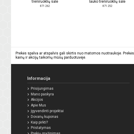
treniruoklių salė
lauko treniruoklių salė
871 262
871 252
Prekės spalva ar atspalvis gali skirtis nuo matomos nuotraukoje. Prekės
kainų ir akcijų taikomų mūsų parduotuvėje.
Informacija
Prisijungimas
Mano paskyra
Akcijos
Apie Mus
Įgyvendinti projektai
Dovanų kuponas
Kaip pirkti?
Pristatymas
Prekių grąžinimas