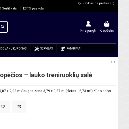
Patikusios prekės (
0
)
O Sertifikatai
ESTO paskola
Prisijungti
Krepšelis
DOVANŲ KUPONAS
SERVISAS
PATARIMAI
Kopėčios – lauko treniruoklių salė
 0,87 x 2,03 m Saugos zona 3,79 x 3,87 m (plotas 12,73 m²) Kūno dalys