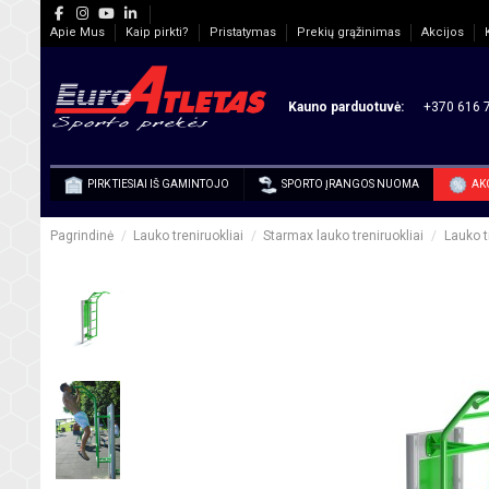
Apie Mus
Kaip pirkti?
Pristatymas
Prekių grąžinimas
Akcijos
Kauno parduotuvė:
+370 616 7
PIRK TIESIAI IŠ GAMINTOJO
SPORTO ĮRANGOS NUOMA
AK
Pagrindinė
Lauko treniruokliai
Starmax lauko treniruokliai
Lauko t