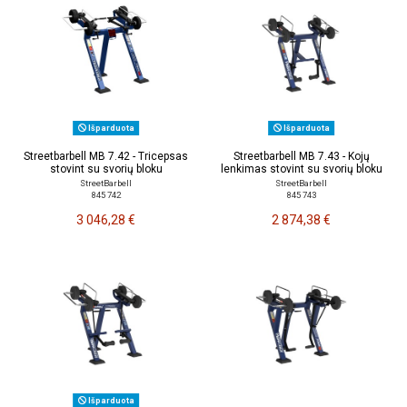
Išparduota
Išparduota
Streetbarbell MB 7.42 - Tricepsas
Streetbarbell MB 7.43 - Kojų
stovint su svorių bloku
lenkimas stovint su svorių bloku
StreetBarbell
StreetBarbell
845 742
845 743
3 046,28 €
2 874,38 €
Išparduota