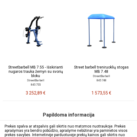
Streetbarbell MB 7.55 - Išskirianti
Street barbell treniruoklių stogas
nugaros trauka žemyn su svorių
MB 7.48
bloku
StreetBarbell
845 748
StreetBarbell
845 755
3 252,89 €
1 573,55 €
Papildoma informacija
Prekės spalva ar atspalvis gali skirtis nuo matomos nuotraukoje. Prekės
aprašymas yra bendro pobūdžio, aprašyme nebūtinai yra paminėtos visos
prekės savybės. Internetinėje parduotuvėje prekių kainos gali skirtis nuo