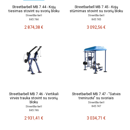
Streetbarbell MB 7.44 - Kojų
Streetbarbell MB 7.45 - Kojų
tiesimas stovint su svorių bloku
stūmimas stovint su svorių bloku
StreetBarbell
StreetBarbell
845 744
845 745
2 874,38 €
3 092,56 €
Streetbarbell MB 7.46 - Vertikali
Streetbarbell MB 7.47 - "Gatvės
virvės trauka stovint su svorių
treniruotė" su svoriais
bloku
StreetBarbell
845 747
StreetBarbell
845 746
2 931,41 €
3 034,71 €