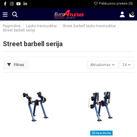
Patikusios prekės (
0
)
0
Pagrindinė
Lauko treniruokliai
Street Barbell lauko treniruokliai
Street barbell serija
Street barbell serija
Filtras
Aktualumas
24
Išparduota