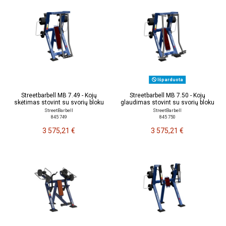
Išparduota
Streetbarbell MB 7.49 - Kojų
Streetbarbell MB 7.50 - Kojų
skėtimas stovint su svorių bloku
glaudimas stovint su svorių bloku
StreetBarbell
StreetBarbell
845 749
845 750
3 575,21 €
3 575,21 €