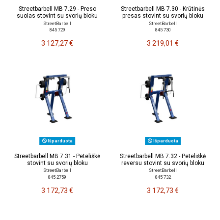
Streetbarbell MB 7.29 - Preso
Streetbarbell MB 7.30 - Krūtinės
suolas stovint su svorių bloku
presas stovint su svorių bloku
StreetBarbell
StreetBarbell
845 729
845 730
3 127,27 €
3 219,01 €
Išparduota
Išparduota
Streetbarbell MB 7.31 - Peteliškė
Streetbarbell MB 7.32 - Peteliškė
stovint su svorių bloku
reversu stovint su svorių bloku
StreetBarbell
StreetBarbell
845 2759
845 732
3 172,73 €
3 172,73 €