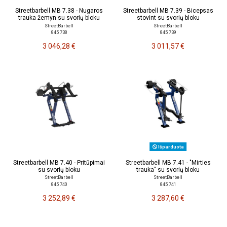
Streetbarbell MB 7.38 - Nugaros
Streetbarbell MB 7.39 - Bicepsas
trauka žemyn su svorių bloku
stovint su svorių bloku
StreetBarbell
StreetBarbell
845 738
845 739
3 046,28 €
3 011,57 €
Išparduota
Streetbarbell MB 7.40 - Pritūpimai
Streetbarbell MB 7.41 - "Mirties
su svorių bloku
trauka" su svorių bloku
StreetBarbell
StreetBarbell
845 740
845 741
3 252,89 €
3 287,60 €