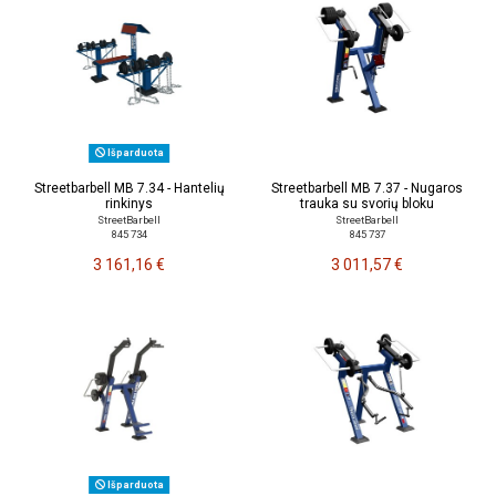
Išparduota
Streetbarbell MB 7.34 - Hantelių
Streetbarbell MB 7.37 - Nugaros
rinkinys
trauka su svorių bloku
StreetBarbell
StreetBarbell
845 734
845 737
3 161,16 €
3 011,57 €
Išparduota