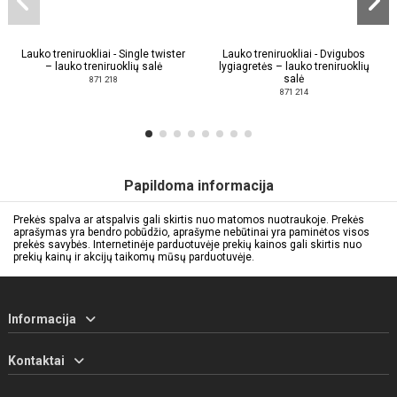
Lauko treniruokliai - Single twister
Lauko treniruokliai - Dvigubos
– lauko treniruoklių salė
lygiagretės – lauko treniruoklių
salė
871 218
871 214
Papildoma informacija
Prekės spalva ar atspalvis gali skirtis nuo matomos nuotraukoje. Prekės
aprašymas yra bendro pobūdžio, aprašyme nebūtinai yra paminėtos visos
prekės savybės. Internetinėje parduotuvėje prekių kainos gali skirtis nuo
prekių kainų ir akcijų taikomų mūsų parduotuvėje.
Informacija
Kontaktai