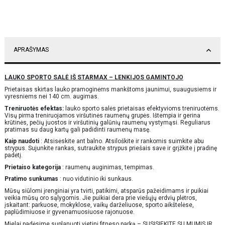
APRAŠYMAS
LAUKO SPORTO SALĖ IŠ STARMAX – LENKIJOS GAMINTOJO
Prietaisas skirtas lauko pramoginėms mankštoms jaunimui, suaugusiems ir
vyresniems nei 140 cm. augimas.
Treniruotės efektas:
lauko sporto salės prietaisas efektyvioms treniruotėms.
Visų pirma treniruojamos viršutinės raumenų grupės. Ištempia ir gerina
krūtinės, pečių juostos ir viršutinių galūnių raumenų vystymąsi. Reguliarus
pratimas su daug kartų gali padidinti raumenų masę.
Kaip naudoti
: Atsisėskite ant balno. Atsiloškite ir rankomis suimkite abu
strypus. Sujunkite rankas, sutraukite strypus priešais save ir grįžkite į pradinę
padėtį.
Prietaiso kategorija
: raumenų auginimas, tempimas.
Pratimo sunkumas
: nuo vidutinio iki sunkaus.
Mūsų siūlomi įrenginiai yra tvirti, patikimi, atsparūs pažeidimams ir puikiai
veikia mūsų oro sąlygomis. Jie puikiai dera prie viešųjų erdvių plėtros,
įskaitant: parkuose, mokyklose, vaikų darželiuose, sporto aikštelėse,
paplūdimiuose ir gyvenamuosiuose rajonuose.
Mielai padėsime suplanuoti vietinį fitneso parką – SUSISIEKITE SU MUMIS IR