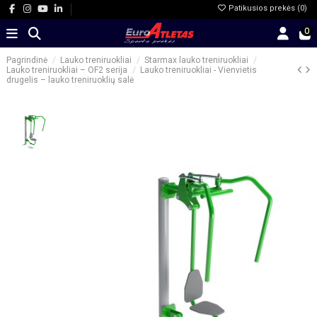
Patikusios prekės (
0
)
0
Pagrindinė
Lauko treniruokliai
Starmax lauko treniruokliai
Lauko treniruokliai – OF2 serija
Lauko treniruokliai - Vienvietis
drugelis – lauko treniruoklių salė