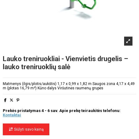
Lauko treniruokliai - Vienvietis drugelis –
lauko treniruoklių salė
Matmenys (ilgis/plotis/aukštis) 1,17 x 0,99 x 1,82 m Saugos zona 4,17 x 4,49
m (plotas 16,79 m²) Kūno dalys Viršutinės raumenų grupės
Prekės pristatymas 4 - 6 sav. Apie prekę teiraukitės telefonu:
Kontaktai
Siūlyti savo kainą