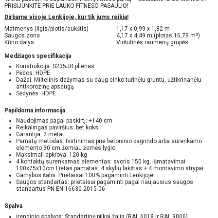
PRISIJUNKITE PRIE LAUKO FITNESO PASAULIO!
Dirbame visoje Lenkijoje, kur tik jums reikia!
Matmenys (ilgis/plotis/aukštis)
1,17 x 0,99 x 1,82 m
Saugos zona
4,17 x 4,49 m (plotas 16,79 m²)
Kūno dalys
Viršutinės raumenų grupės
Medžiagos specifikacija
Konstrukcija: S235JR plienas
Pėdos: HDPE
Dažai: Miltelinis dažymas su daug cinko turinčiu gruntu, užtikrinančiu
antikorozinę apsaugą
Sėdynės: HDPE
Papildoma informacija
Naudojimas pagal paskirtį: +140 cm
Reikalingas paviršius: bet koks
Garantija: 2 metai
Pamatų metodas: tvirtinimas prie betoninio pagrindo arba surenkamo
elemento 30 cm žemiau žemės lygio
Maksimali apkrova: 120 kg
4 kontaktų surenkamas elementas: svoris 150 kg, išmatavimai
100x75x10cm Lietas pamatas: 4 skylių lakštas + 4 montavimo strypai
Gamybos šalis: Prietaisai 100% pagaminti Lenkijoje!
Saugos standartas: prietaisai pagaminti pagal naujausius saugos
standartus PN-EN 16630-2015-06
Spalva
Įrenginio spalvos: Standartinė pilkai žalia (RAL 6018 ir RAL 9006)