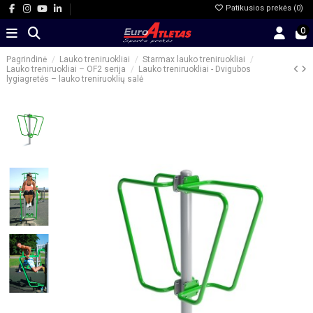
Patikusios prekės (
0
)
0
Pagrindinė
Lauko treniruokliai
Starmax lauko treniruokliai
Lauko treniruokliai – OF2 serija
Lauko treniruokliai - Dvigubos
lygiagretės – lauko treniruoklių salė