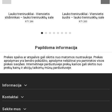
Lauko treniruokliai - Vienvietis
Lauko treniruokliai - Vienvietis
slidininkas – lauko treniruoklių salė
šuolis – lauko treniruoklių salė
871 246
871 243
Papildoma informacija
Prekės spalva ar atspalvis gali skirtis nuo matomos nuotraukoje. Prekės
aprašymas yra bendro pobūdžio, aprašyme nebūtinai yra paminėtos visos
prekės savybės. Internetinėje parduotuvėje prekių kainos gali skirtis nuo
prekių kainų ir akcijų taikomų mūsų parduotuvėje.
Informacija
Kontaktai
Sekite mus