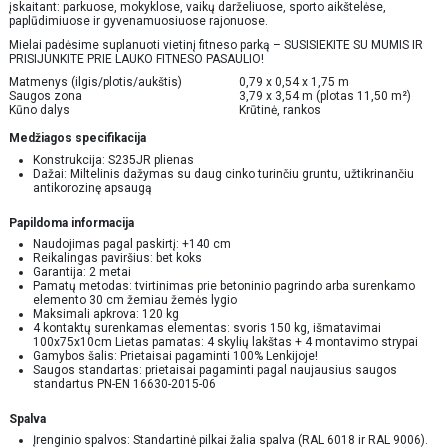
įskaitant: parkuose, mokyklose, vaikų darželiuose, sporto aikštelėse,
paplūdimiuose ir gyvenamuosiuose rajonuose.
Mielai padėsime suplanuoti vietinį fitneso parką – SUSISIEKITE SU MUMIS IR
PRISIJUNKITE PRIE LAUKO FITNESO PASAULIO!
Matmenys (ilgis/plotis/aukštis)
0,79 x 0,54 x 1,75 m
Saugos zona
3,79 x 3,54 m (plotas 11,50 m²)
Kūno dalys
Krūtinė, rankos
Medžiagos specifikacija
Konstrukcija: S235JR plienas
Dažai: Miltelinis dažymas su daug cinko turinčiu gruntu, užtikrinančiu
antikorozinę apsaugą
Papildoma informacija
Naudojimas pagal paskirtį: +140 cm
Reikalingas paviršius: bet koks
Garantija: 2 metai
Pamatų metodas: tvirtinimas prie betoninio pagrindo arba surenkamo
elemento 30 cm žemiau žemės lygio
Maksimali apkrova: 120 kg
4 kontaktų surenkamas elementas: svoris 150 kg, išmatavimai
100x75x10cm Lietas pamatas: 4 skylių lakštas + 4 montavimo strypai
Gamybos šalis: Prietaisai pagaminti 100% Lenkijoje!
Saugos standartas: prietaisai pagaminti pagal naujausius saugos
standartus PN-EN 16630-2015-06
Spalva
Įrenginio spalvos: Standartinė pilkai žalia spalva (RAL 6018 ir RAL 9006).