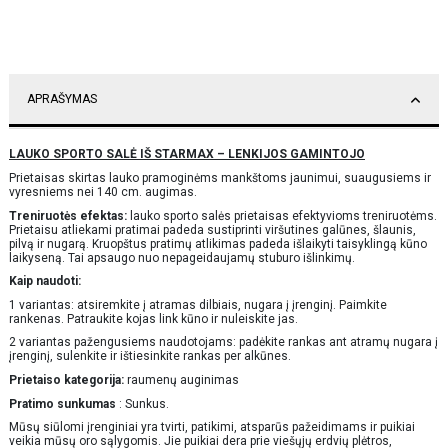
APRAŠYMAS
LAUKO SPORTO SALĖ IŠ STARMAX – LENKIJOS GAMINTOJO
Prietaisas skirtas lauko pramoginėms mankštoms jaunimui, suaugusiems ir
vyresniems nei 140 cm. augimas.
Treniruotės efektas:
lauko sporto salės prietaisas efektyvioms treniruotėms.
Prietaisu atliekami pratimai padeda sustiprinti viršutines galūnes, šlaunis,
pilvą ir nugarą. Kruopštus pratimų atlikimas padeda išlaikyti taisyklingą kūno
laikyseną. Tai apsaugo nuo nepageidaujamų stuburo išlinkimų.
Kaip naudoti:
1 variantas: atsiremkite į atramas dilbiais, nugara į įrenginį. Paimkite
rankenas. Patraukite kojas link kūno ir nuleiskite jas.
2 variantas pažengusiems naudotojams: padėkite rankas ant atramų nugara į
įrenginį, sulenkite ir ištiesinkite rankas per alkūnes.
Prietaiso kategorija:
raumenų auginimas
Pratimo sunkumas
: Sunkus.
Mūsų siūlomi įrenginiai yra tvirti, patikimi, atsparūs pažeidimams ir puikiai
veikia mūsų oro sąlygomis. Jie puikiai dera prie viešųjų erdvių plėtros,