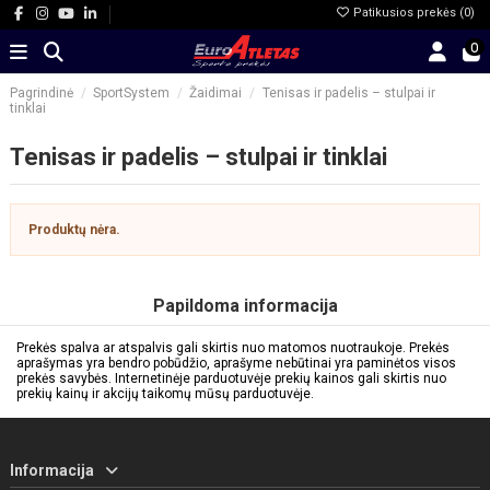
Patikusios prekės (
0
)
0
Pagrindinė
SportSystem
Žaidimai
Tenisas ir padelis – stulpai ir
tinklai
Tenisas ir padelis – stulpai ir tinklai
Produktų nėra.
Papildoma informacija
Prekės spalva ar atspalvis gali skirtis nuo matomos nuotraukoje. Prekės
aprašymas yra bendro pobūdžio, aprašyme nebūtinai yra paminėtos visos
prekės savybės. Internetinėje parduotuvėje prekių kainos gali skirtis nuo
prekių kainų ir akcijų taikomų mūsų parduotuvėje.
Informacija