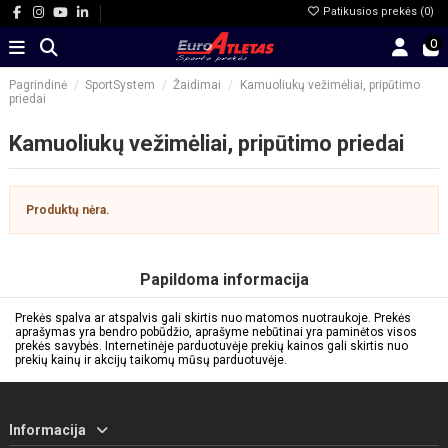
Patikusios prekės (
0
)
0
Pagrindinė
SportSystem
Žaidimai
Kamuoliukų vežimėliai, pripūtimo
priedai
Kamuoliukų vežimėliai, pripūtimo priedai
Produktų nėra.
Papildoma informacija
Prekės spalva ar atspalvis gali skirtis nuo matomos nuotraukoje. Prekės
aprašymas yra bendro pobūdžio, aprašyme nebūtinai yra paminėtos visos
prekės savybės. Internetinėje parduotuvėje prekių kainos gali skirtis nuo
prekių kainų ir akcijų taikomų mūsų parduotuvėje.
Informacija