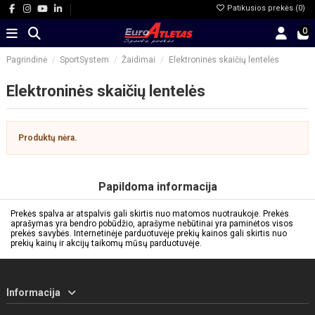
Patikusios prekės (
0
)
0
Pagrindinė
SportSystem
Žaidimai
Elektroninės skaičių lentelės
Elektroninės skaičių lentelės
Produktų nėra.
Papildoma informacija
Prekės spalva ar atspalvis gali skirtis nuo matomos nuotraukoje. Prekės
aprašymas yra bendro pobūdžio, aprašyme nebūtinai yra paminėtos visos
prekės savybės. Internetinėje parduotuvėje prekių kainos gali skirtis nuo
prekių kainų ir akcijų taikomų mūsų parduotuvėje.
Informacija