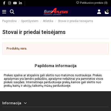
Patikusios prekės (
0
)
0
Pagrindinė
SportSystem
Atletika
Stovai ir priedai teisėjams
Stovai ir priedai teisėjams
Produktų nėra.
Papildoma informacija
Prekės spalva ar atspalvis gali skirtis nuo matomos nuotraukoje. Prekės
aprašymas yra bendro pobūdžio, aprašyme nebūtinai yra paminėtos visos
prekės savybės. Internetinėje parduotuvėje prekių kainos gali skirtis nuo
prekių kainų ir akcijų taikomų mūsų parduotuvėje.
Informacija