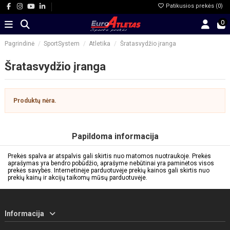
Patikusios prekės (
0
)
0
Pagrindinė
SportSystem
Atletika
Šratasvydžio įranga
Šratasvydžio įranga
Produktų nėra.
Papildoma informacija
Prekės spalva ar atspalvis gali skirtis nuo matomos nuotraukoje. Prekės
aprašymas yra bendro pobūdžio, aprašyme nebūtinai yra paminėtos visos
prekės savybės. Internetinėje parduotuvėje prekių kainos gali skirtis nuo
prekių kainų ir akcijų taikomų mūsų parduotuvėje.
Informacija