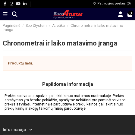
Patikusios prekės (
0
)
0
Pagrindinė
SportSystem
Atletika
Chronometrai ir laiko matavimo
įranga
Chronometrai ir laiko matavimo įranga
Produktų nėra.
Papildoma informacija
Prekės spalva ar atspalvis gali skirtis nuo matomos nuotraukoje. Prekės
aprašymas yra bendro pobūdžio, aprašyme nebūtinai yra paminėtos visos
prekės savybės. Internetinėje parduotuvėje prekių kainos gali skirtis nuo
prekių kainų ir akcijų taikomų mūsų parduotuvėje.
Informacija