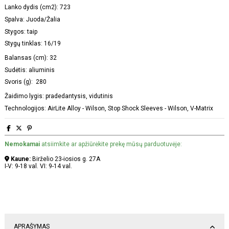
Lanko dydis (cm2): 723
Spalva: Juoda/Žalia
Stygos: taip
Stygų tinklas: 16/19
Balansas (cm): 32
Sudėtis: aliuminis
Svoris (g):
280
Žaidimo lygis: pradedantysis, vidutinis
Technologijos: AirLite Alloy - Wilson, Stop Shock Sleeves - Wilson, V-Matrix
Nemokamai
atsiimkite ar apžiūrėkite prekę mūsų parduotuvėje:
Kaune:
Birželio 23-iosios g. 27A
I-V: 9-18 val. VI: 9-14 val.
APRAŠYMAS