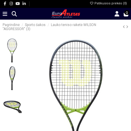
Patikusios prekės (
0
)
0
Pagrindinė
Sporto šakos
Lauko teniso raketė WILSON
"AGGRESSOR" (3)