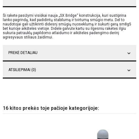
Ši raketė pasižymi visiškai nauja „SX Bridge“ konstrukcija, kuri sustiprina
lanko pagrindą, kad padidintų stabilumą ir tvirtumą smūgio metu. Dėl to
naudotojai gali užtikrinti didesnį smūgių nuoseklumą ir sukurti gerą sm8g5
bet kurioje aikštelės vietoje. Didelė galvutė kartu su ilgesniu raketės ilgiu
sukuria patrauklų papildomo atlaidumo ir aikštelės padengimo derinį
agresyvaus stiliaus žaidimui.
PREKĖ DETALIAU
ATSILIEPIMAI (0)
16 kitos prekės toje pačioje kategorijoje: