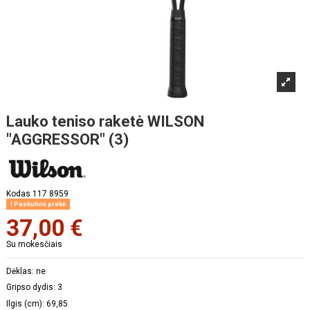
Lauko teniso raketė WILSON
"AGGRESSOR" (3)
Kodas
117 8959
Paskutinė prekė
37,00 €
Su mokesčiais
Dėklas: ne
Gripso dydis: 3
Ilgis (cm):
69,85