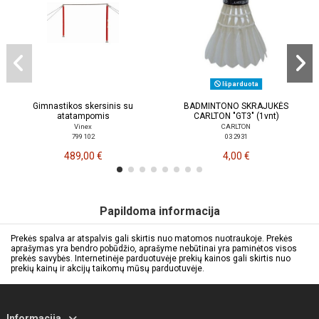
Išparduota
Gimnastikos skersinis su
BADMINTONO SKRAJUKĖS
atatampomis
CARLTON "GT3" (1vnt)
Vinex
CARLTON
799 102
03 2931
489,00 €
4,00 €
Papildoma informacija
Prekės spalva ar atspalvis gali skirtis nuo matomos nuotraukoje. Prekės
aprašymas yra bendro pobūdžio, aprašyme nebūtinai yra paminėtos visos
prekės savybės. Internetinėje parduotuvėje prekių kainos gali skirtis nuo
prekių kainų ir akcijų taikomų mūsų parduotuvėje.
Informacija