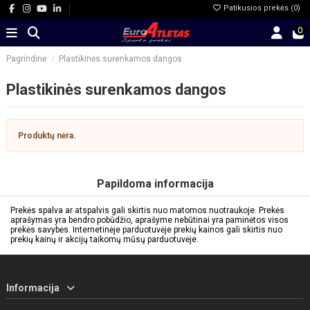
Patikusios prekės (
0
)
0
Pagrindinė
Plastikinės surenkamos dangos
Plastikinės surenkamos dangos
Produktų nėra.
Papildoma informacija
Prekės spalva ar atspalvis gali skirtis nuo matomos nuotraukoje. Prekės
aprašymas yra bendro pobūdžio, aprašyme nebūtinai yra paminėtos visos
prekės savybės. Internetinėje parduotuvėje prekių kainos gali skirtis nuo
prekių kainų ir akcijų taikomų mūsų parduotuvėje.
Informacija