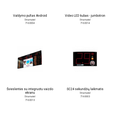
Valdymo pultas Android
Video LED kubas - jumbotron
Stramatel
Stramatel
716 0004
716 0014
Švieslentės su integruotu vaizdo
SC24 sekundžių laikmatis
ekranu
Stramatel
716 0003
Stramatel
716 0013