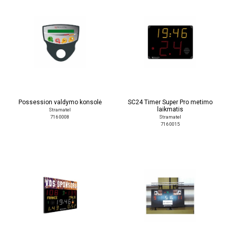
Possession valdymo konsolė
SC24 Timer Super Pro metimo
laikmatis
Stramatel
716 0008
Stramatel
716 0015