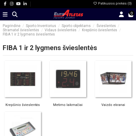
Patikusios prekės (
0
)
0
Pagrindinė
Sporto Inventorius
Sporto objektams
Švieslentės
Stramatel švieslentės
Vidaus švieslentės
Krepšinio švieslentės
FIBA 1 ir 2 lygmens švieslentės
FIBA 1 ir 2 lygmens švieslentės
Krepšinio švieslentės
Metimo laikmačiai
Vaizdo ekranai