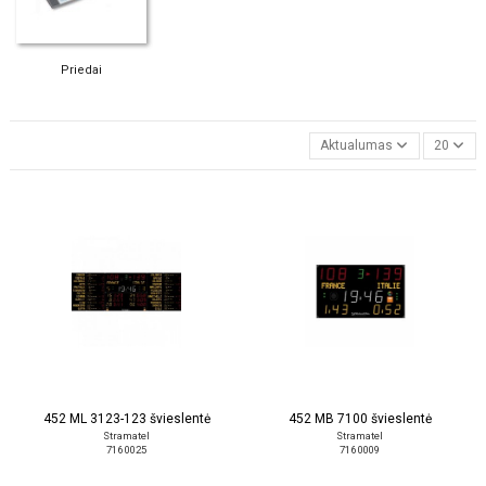
Priedai
Aktualumas
20
452 ML 3123-123 švieslentė
452 MB 7100 švieslentė
Stramatel
Stramatel
716 0025
716 0009