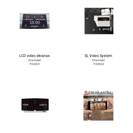
LCD video ekranas
SL Video System
Stramatel
Stramatel
716 0021
716 0022