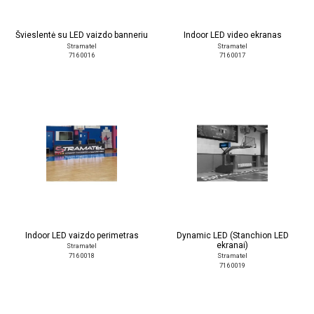
Švieslentė su LED vaizdo banneriu
Indoor LED video ekranas
Stramatel
Stramatel
716 0016
716 0017
Indoor LED vaizdo perimetras
Dynamic LED (Stanchion LED
ekranai)
Stramatel
716 0018
Stramatel
716 0019