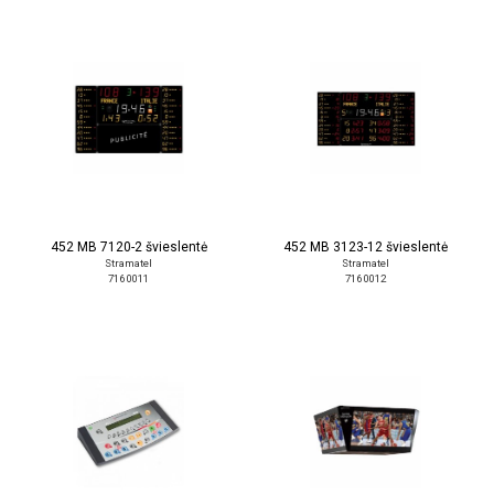
452 MB 7120-2 švieslentė
452 MB 3123-12 švieslentė
Stramatel
Stramatel
716 0011
716 0012