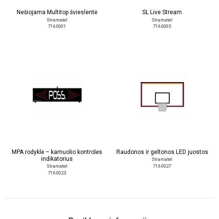
Nešiojama Multitop švieslentė
SL Live Stream
Stramatel
Stramatel
716 0001
716 0005
MPA rodyklė – kamuolio kontrolės
Raudonos ir geltonos LED juostos
indikatorius
Stramatel
716 0027
Stramatel
716 0023