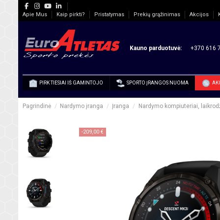
Apie Mus
Kaip pirkti?
Pristatymas
Prekių grąžinimas
Akcijos
Kauno parduotuvė:
+370 616 7
PIRK TIESIAI IŠ GAMINTOJO
SPORTO ĮRANGOS NUOMA
AK
Pagrindinė
Nardymo įranga
Įranga
Nardymo kompiuteriai, laikrodži
-209,00 €