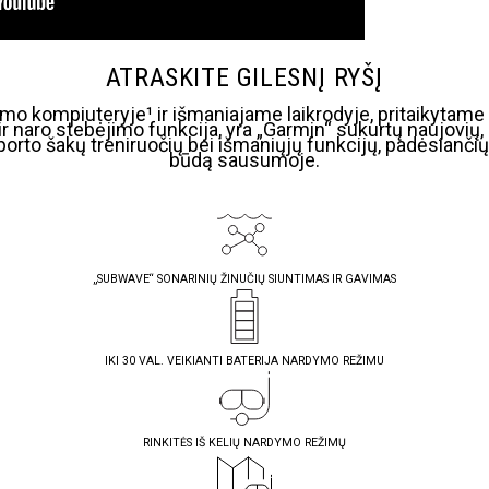
ATRASKITE GILESNĮ RYŠĮ
o kompiuteryje¹ ir išmaniajame laikrodyje, pritaikytam
r naro stebėjimo funkcija, yra „Garmin“ sukurtų naujovių
 sporto šakų treniruočių bei išmaniųjų funkcijų, padėsianč
būdą sausumoje.
„SUBWAVE“ SONARINIŲ ŽINUČIŲ SIUNTIMAS IR GAVIMAS
IKI 30 VAL. VEIKIANTI BATERIJA NARDYMO REŽIMU
RINKITĖS IŠ KELIŲ NARDYMO REŽIMŲ