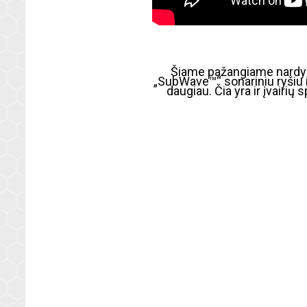
Šiame pažangiame nardym
„SubWave™“ sonariniu ryšiu i
daugiau. Čia yra ir įvairių