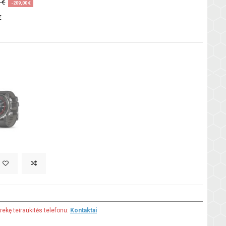
 €
-209,00 €
€
rekę teiraukitės telefonu:
Kontaktai