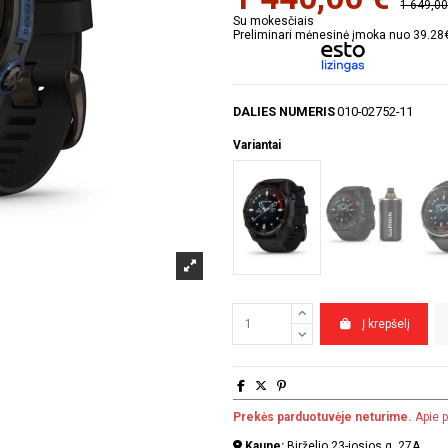
1 649,00
Su mokesčiais
Preliminari mėnesinė įmoka nuo 39.28
DALIES NUMERIS
010-02752-11
Variantai
Į krepšelį
Prekės parduotuvėje neturime.
Apie p
Kaune:
Birželio 23-iosios g. 27A