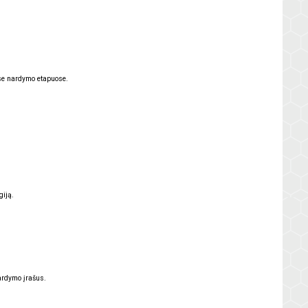
se nardymo etapuose.
giją.
ardymo įrašus.