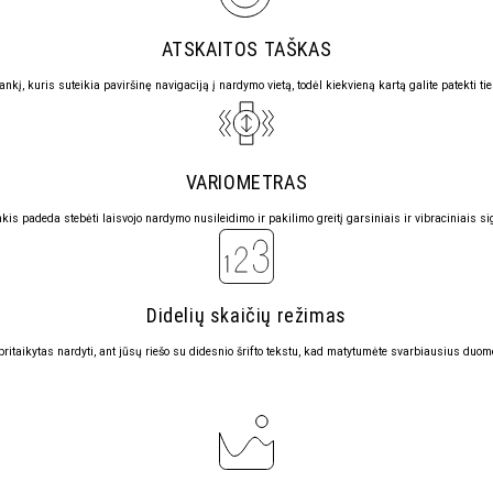
ATSKAITOS TAŠKAS
ankį, kuris
suteikia paviršinę navigaciją į nardymo vietą, todėl kiekvieną kartą galite patekti ties
VARIOMETRAS
nkis
padeda stebėti laisvojo nardymo nusileidimo ir pakilimo greitį garsiniais ir vibraciniais si
Didelių skaičių režimas
ritaikytas nardyti, ant jūsų riešo su
didesnio šrifto tekstu,
kad matytumėte svarbiausius duomen