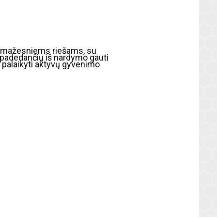
e mažesniems riešams, su
, padedančių iš nardymo gauti
ių palaikyti aktyvų gyvenimo