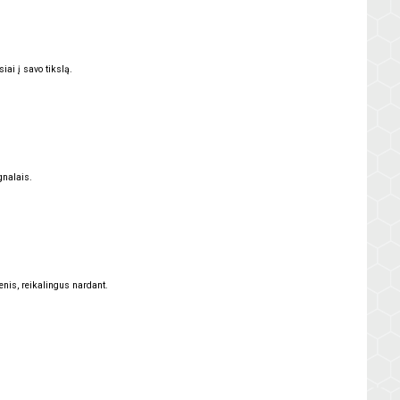
iai į savo tikslą.
gnalais.
is, reikalingus nardant.