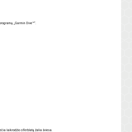
 programą „
Garmin Dive
™“.
čia laikrodžio ciferblatą žalia šviesa.