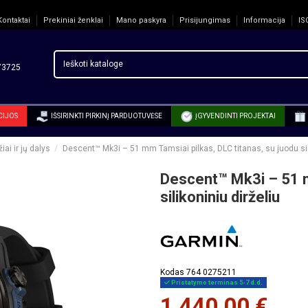
Kontaktai
Prekiniai ženklai
Mano paskyra
Prisijungimas
Informacija
IS
3725
CIJOS
IŠSIRINKTI PIRKINĮ PARDUOTUVĖSE
ĮGYVENDINTI PROJEKTAI
ai ir jų dalys
Descent™ Mk3i – 51 mm Tamsiai pilkas, DLC titanas, su juodu sili
Descent™ Mk3i – 51 m
silikoniniu dirželiu
Kodas
764 0275211
Pristatymo terminas 5-7 d.d.
1 440,00 €