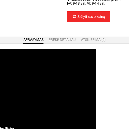
I-V: 9-18 val. VI: 9-14 val.
Siūlyti savo kainą
APRAŠYMAS
PREKĖ DETALIAU
ATSILIEPIMAI
(0)