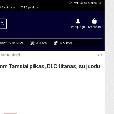
Patikusios prekės (
0
)
O Sertifikatai
ESTO paskola
Prisijungti
Krepšelis
DOVANŲ KUPONAS
SERVISAS
PATARIMAI
koniniu dirželiu
m Tamsiai pilkas, DLC titanas, su juodu