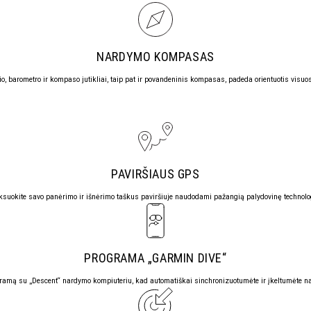
NARDYMO KOMPASAS
o, barometro ir kompaso jutikliai, taip pat ir
povandeninis kompasas,
padeda orientuotis visuo
PAVIRŠIAUS GPS
ksuokite savo panėrimo ir išnėrimo taškus paviršiuje naudodami
pažangią palydovinę technolo
PROGRAMA „GARMIN DIVE“
gramą su „Descent“ nardymo kompiuteriu, kad automatiškai sinchronizuotumėte ir įkeltumėte n