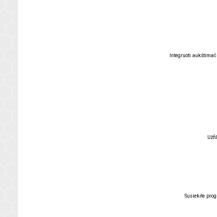
Integruoti aukštimači
Užfi
Susiekite pro