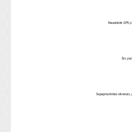
Naudokite
GPS įr
Šis įra
Supaprastintas ekranas, p