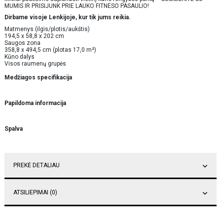
MUMIS IR PRISIJUNK PRIE LAUKO FITNESO PASAULIO!
Dirbame visoje Lenkijoje, kur tik jums reikia.
Matmenys (ilgis/plotis/aukštis)
194,5 x 58,8 x 202 cm
Saugos zona
358,8 x 494,5 cm (plotas 17,0 m²)
Kūno dalys
Visos raumenų grupės
Medžiagos specifikacija
Papildoma informacija
Spalva
PREKĖ DETALIAU
ATSILIEPIMAI (0)