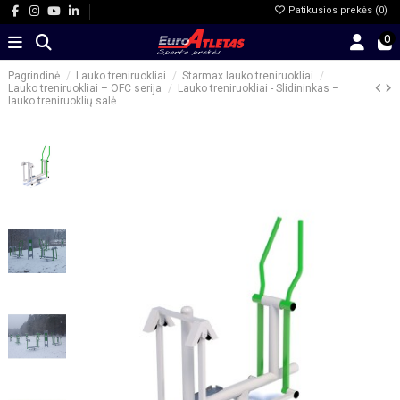
Patikusios prekės (
0
)
0
Pagrindinė
Lauko treniruokliai
Starmax lauko treniruokliai
Lauko treniruokliai – OFC serija
Lauko treniruokliai - Slidininkas –
lauko treniruoklių salė