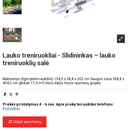
Lauko treniruokliai - Slidininkas – lauko
treniruoklių salė
Matmenys (ilgis/plotis/aukštis) 194,5 x 58,8 x 202 cm Saugos zona 358,8 x
494,5 cm (plotas 17,0 m²) Kūno dalys Visos raumenų grupės
Prekės pristatymas 4 - 6 sav. Apie prekę teiraukitės telefonu:
Kontaktai
Siūlyti savo kainą