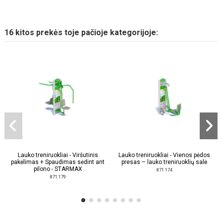
16 kitos prekės toje pačioje kategorijoje:
Lauko treniruokliai - Viršutinis
Lauko treniruokliai - Vienos pėdos
pakėlimas + Spaudimas sėdint ant
presas – lauko treniruoklių salė
pilono - STARMAX
871 174
871 179