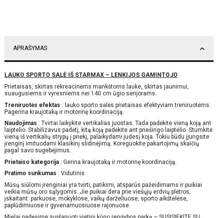
APRAŠYMAS
LAUKO SPORTO SALĖ IŠ STARMAX – LENKIJOS GAMINTOJO
Prietaisas, skirtas rekreacinėms mankštoms lauke, skirtas jaunimui,
suaugusiems ir vyresniems nei 140 cm ūgio senjorams.
Treniruotės efektas
: lauko sporto salės prietaisas efektyviam treniruotėms.
Pagerina kraujotaką ir motorinę koordinaciją.
Naudojimas
: Tvirtai laikykite vertikalias juostas. Tada padėkite vieną koją ant
laiptelio. Stabilizavus padėtį, kitą koją padėkite ant priešingo laiptelio. Stumkite
vieną iš vertikalių strypų į priekį, palaikydami judesį koja. Tokiu būdu įjungsite
įrenginį imituodami klasikinį slidinėjimą. Koreguokite pakartojimų skaičių
pagal savo sugebėjimus.
Prietaiso kategorija
: Gerina kraujotaką ir motorinę koordinaciją.
Pratimo sunkumas
: Vidutinis
Mūsų siūlomi įrenginiai yra tvirti, patikimi, atsparūs pažeidimams ir puikiai
veikia mūsų oro sąlygomis. Jie puikiai dera prie viešųjų erdvių plėtros,
įskaitant: parkuose, mokyklose, vaikų darželiuose, sporto aikštelėse,
paplūdimiuose ir gyvenamuosiuose rajonuose.
Mielai padėsime suplanuoti vietinį kūno rengybos parką – SUSISIEKITE SU