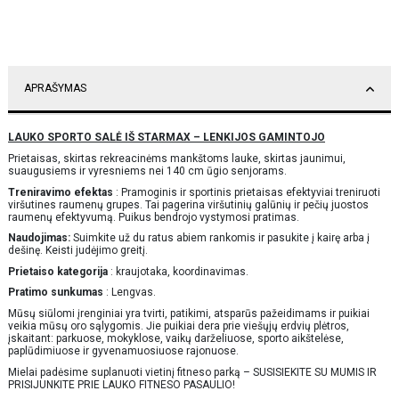
APRAŠYMAS
LAUKO SPORTO SALĖ IŠ STARMAX – LENKIJOS GAMINTOJO
Prietaisas, skirtas rekreacinėms mankštoms lauke, skirtas jaunimui,
suaugusiems ir vyresniems nei 140 cm ūgio senjorams.
Treniravimo efektas
: Pramoginis ir sportinis prietaisas efektyviai treniruoti
viršutines raumenų grupes. Tai pagerina viršutinių galūnių ir pečių juostos
raumenų efektyvumą. Puikus bendrojo vystymosi pratimas.
Naudojimas:
Suimkite už du ratus abiem rankomis ir pasukite į kairę arba į
dešinę. Keisti judėjimo greitį.
Prietaiso kategorija
: kraujotaka, koordinavimas.
Pratimo sunkumas
: Lengvas.
Mūsų siūlomi įrenginiai yra tvirti, patikimi, atsparūs pažeidimams ir puikiai
veikia mūsų oro sąlygomis. Jie puikiai dera prie viešųjų erdvių plėtros,
įskaitant: parkuose, mokyklose, vaikų darželiuose, sporto aikštelėse,
paplūdimiuose ir gyvenamuosiuose rajonuose.
Mielai padėsime suplanuoti vietinį fitneso parką – SUSISIEKITE SU MUMIS IR
PRISIJUNKITE PRIE LAUKO FITNESO PASAULIO!