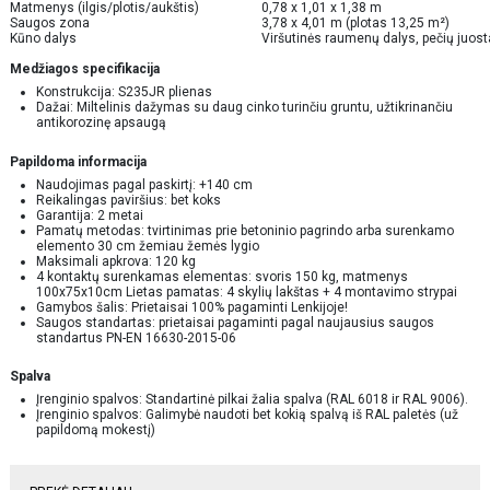
Matmenys (ilgis/plotis/aukštis)
0,78 x 1,01 x 1,38 m
Saugos zona
3,78 x 4,01 m (plotas 13,25 m²)
Kūno dalys
Viršutinės raumenų dalys, pečių juost
Medžiagos specifikacija
Konstrukcija: S235JR plienas
Dažai: Miltelinis dažymas su daug cinko turinčiu gruntu, užtikrinančiu
antikorozinę apsaugą
Papildoma informacija
Naudojimas pagal paskirtį: +140 cm
Reikalingas paviršius: bet koks
Garantija: 2 metai
Pamatų metodas: tvirtinimas prie betoninio pagrindo arba surenkamo
elemento 30 cm žemiau žemės lygio
Maksimali apkrova: 120 kg
4 kontaktų surenkamas elementas: svoris 150 kg, matmenys
100x75x10cm Lietas pamatas: 4 skylių lakštas + 4 montavimo strypai
Gamybos šalis: Prietaisai 100% pagaminti Lenkijoje!
Saugos standartas: prietaisai pagaminti pagal naujausius saugos
standartus PN-EN 16630-2015-06
Spalva
Įrenginio spalvos: Standartinė pilkai žalia spalva (RAL 6018 ir RAL 9006).
Įrenginio spalvos: Galimybė naudoti bet kokią spalvą iš RAL paletės (už
papildomą mokestį)