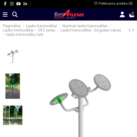
Patikusios prekės (
0
)
0
Pagrindinė
Lauko treniruokliai
Starmax lauko treniruokliai
Lauko treniruokliai – OF2 serija
Lauko treniruokliai - Dvigubas vairas
– lauko treniruoklių salė