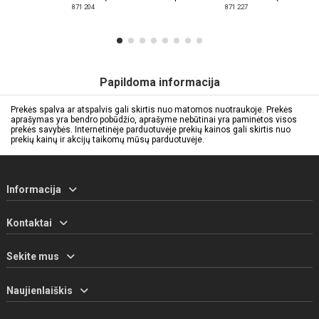
871 204
871 227
Papildoma informacija
Prekės spalva ar atspalvis gali skirtis nuo matomos nuotraukoje. Prekės
aprašymas yra bendro pobūdžio, aprašyme nebūtinai yra paminėtos visos
prekės savybės. Internetinėje parduotuvėje prekių kainos gali skirtis nuo
prekių kainų ir akcijų taikomų mūsų parduotuvėje.
Informacija
Kontaktai
Sekite mus
Naujienlaiškis