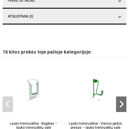
PREKĖ DETALIAU
ATSILIEPIMAI (0)
16 kitos prekės toje pačioje kategorijoje:
Lauko treniruokliai - Bėgikas –
Lauko treniruokliai - Vienos pėdos
lauko treniruoklių salė
presas – lauko treniruoklių salė