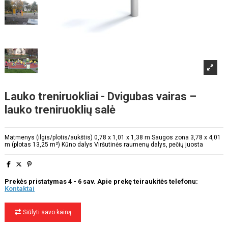
Lauko treniruokliai - Dvigubas vairas –
lauko treniruoklių salė
Matmenys (ilgis/plotis/aukštis) 0,78 x 1,01 x 1,38 m Saugos zona 3,78 x 4,01
m (plotas 13,25 m²) Kūno dalys Viršutinės raumenų dalys, pečių juosta
Prekės pristatymas 4 - 6 sav. Apie prekę teiraukitės telefonu:
Kontaktai
Siūlyti savo kainą