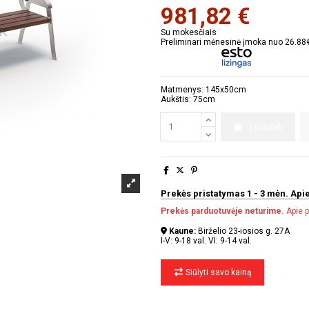
981,82 €
Su mokesčiais
Preliminari mėnesinė įmoka nuo 26.88
Matmenys: 145x50cm
Aukštis: 75cm
Į krepšelį
Prekės pristatymas 1 - 3 mėn. Apie
Prekės parduotuvėje neturime.
Apie p
Kaune:
Birželio 23-iosios g. 27A
I-V: 9-18 val. VI: 9-14 val.
Siūlyti savo kainą