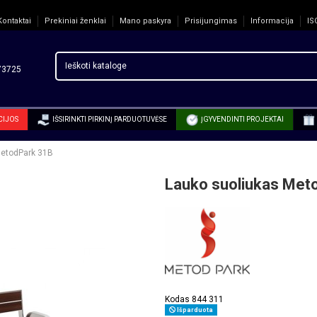
Kontaktai
Prekiniai ženklai
Mano paskyra
Prisijungimas
Informacija
IS
3725
CIJOS
IŠSIRINKTI PIRKINĮ PARDUOTUVĖSE
ĮGYVENDINTI PROJEKTAI
MetodPark 31B
Lauko suoliukas Met
Kodas
844 311
Išparduota