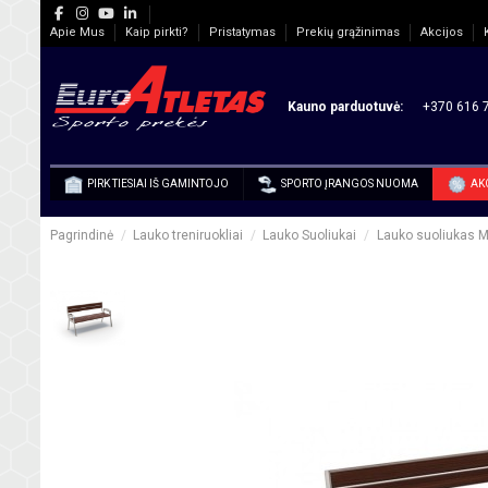
Apie Mus
Kaip pirkti?
Pristatymas
Prekių grąžinimas
Akcijos
Kauno parduotuvė:
+370 616 7
PIRK TIESIAI IŠ GAMINTOJO
SPORTO ĮRANGOS NUOMA
AK
Pagrindinė
Lauko treniruokliai
Lauko Suoliukai
Lauko suoliukas 