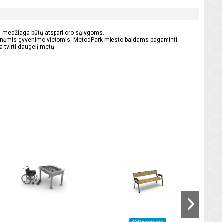
kad medžiaga būtų atspari oro sąlygoms
.
ocialinėmis gyvenimo vietomis. MetodPark miesto baldams pagaminti
tvirti daugelį metų.
Lauk
Išparduota