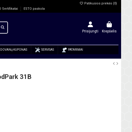
Patikusios prekės (
0
)
O Sertifikatai
ESTO paskola
Prisijungti
Krepšelis
DOVANŲ KUPONAS
SERVISAS
PATARIMAI
odPark 31B