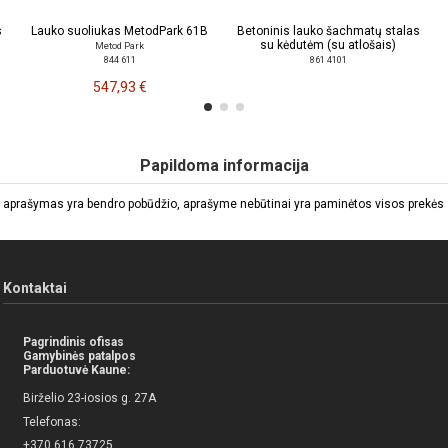
s
Lauko suoliukas MetodPark 61B
Betoninis lauko šachmatų stalas
su kėdutėm (su atlošais)
Metod Park
844 611
861 4101
547,93 €
Papildoma informacija
 aprašymas yra bendro pobūdžio, aprašyme nebūtinai yra paminėtos visos prekės sa
Kontaktai
Pagrindinis ofisas
Gamybinės patalpos
Parduotuvė Kaune:
Birželio 23-iosios g. 27A
Telefonas:
+370 616 73725