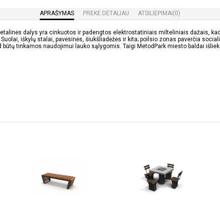
APRAŠYMAS
PREKĖ DETALIAU
ATSILIEPIMAI
(0)
etalinės dalys yra cinkuotos ir padengtos elektrostatiniais milteliniais dažais, 
 Suolai, iškylų stalai, pavėsinės, šiukšliadėžės ir kita; poilsio zonas paverčia s
būtų tinkamos naudojimui lauko sąlygomis. Taigi MetodPark miesto baldai išlieka 