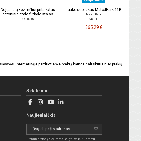
Neįgaliųjų vežimėliui pritaikytas
Lauko suoliukas MetodPark 11B
betoninis stalo futbolo stalas
Metod Park
844 111
861 8005
365,29 €
vybės. Internetinėje parduotuvėje prekių kainos gali skirtis nuo prekių
Sekite mus
Naujienlaiškis
Prenumeratos galėsite atsisakyti bet kuriuo metu.