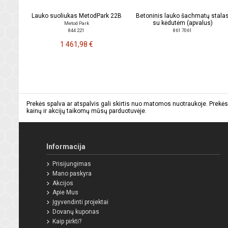
Lauko suoliukas MetodPark 22B
Betoninis lauko šachmatų stala
su kėdutėm (apvalus)
Metod Park
844 221
861 7061
1 461,98 €
Prekės spalva ar atspalvis gali skirtis nuo matomos nuotraukoje. Prekės
kainų ir akcijų taikomų mūsų parduotuvėje.
Informacija
Prisijungimas
Mano paskyra
Akcijos
Apie Mus
Įgyvendinti projektai
Dovanų kuponas
Kaip pirkti?