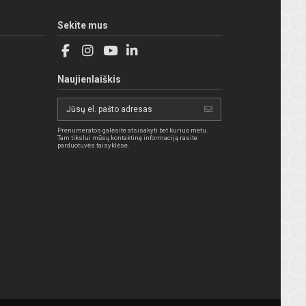
Sekite mus
Naujienlaiškis
Prenumeratos galėsite atsisakyti bet kuriuo metu.
Tam tikslui mūsų kontaktinę informaciją rasite
parduotuvės taisyklėse.