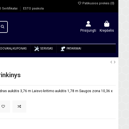
Patikusios prekės (
0
)
O Sertifikatai
ESTO paskola
Prisijungti
Krepšelis
DOVANŲ KUPONAS
SERVISAS
PATARIMAI
rinkinys
ras aukštis 3,76 m Laisvo kritimo aukštis 1,78 m Saugos zona 10,36 x