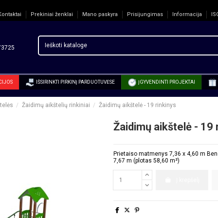
Kontaktai
Prekiniai ženklai
Mano paskyra
Prisijungimas
Informacija
IS
3725
CIJOS
IŠSIRINKTI PIRKINĮ PARDUOTUVĖSE
ĮGYVENDINTI PROJEKTAI
telės
Žaidimų aikštelių rinkiniai
Žaidimų aikštelė - 19 rinkinys
Žaidimų aikštelė - 19 
Prietaiso matmenys 7,36 x 4,60 m Bend
7,67 m (plotas 58,60 m²)
Į krepšelį