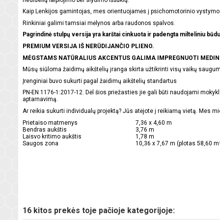
Kaip Lenkijos gamintojas, mes orientuojamės į psichomotorinio vystymosi 
Rinkiniai galimi tamsiai mėlynos arba raudonos spalvos.
Pagrindinė stulpų versija yra karštai cinkuota ir padengta milteliniu būdu
PREMIUM VERSIJA IŠ NERŪDIJANČIO PLIENO.
MĖGSTAMS NATŪRALIUS AKCENTUS GALIMA IMPREGNUOTI MEDINIAI 
Mūsų siūloma žaidimų aikštelių įranga skirta užtikrinti visų vaikų saugumą
Įrenginiai buvo sukurti pagal žaidimų aikštelių standartus
PN-EN 1176-1:2017-12. Dėl šios priežasties jie gali būti naudojami mokykl
aptarnavimą.
Ar reikia sukurti individualų projektą? Jūs atėjote į reikiamą vietą. Mes
Prietaiso matmenys
7,36 x 4,60 m
Bendras aukštis
3,76 m
Laisvo kritimo aukštis
1,78 m
Saugos zona
10,36 x 7,67 m (plotas 58,60 m
16 kitos prekės toje pačioje kategorijoje: