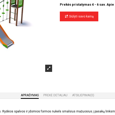
Prekės pristatymas 4 - 6 sav. Apie
Siūlyti savo kainą
APRAŠYMAS
PREKĖ DETALIAU
ATSILIEPIMAI
(0)
Ryškios spalvos ir įdomios formos nukels smalsius mažuosius į pasakų linksmybi