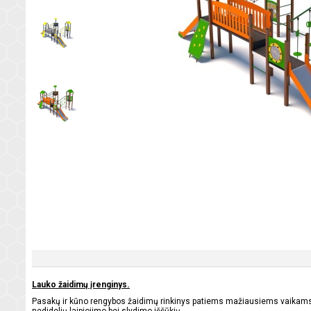
Lauko žaidimų įrenginys.
Pasakų ir kūno rengybos žaidimų rinkinys patiems mažiausiems vaikams. 
nedidelių laipiojimo bei slydimo iššūkių.