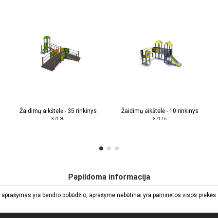
Žaidimų aikštelė - 35 rinkinys
Žaidimų aikštelė - 10 rinkinys
871 30
871 16
Papildoma informacija
 aprašymas yra bendro pobūdžio, aprašyme nebūtinai yra paminėtos visos prekės sa