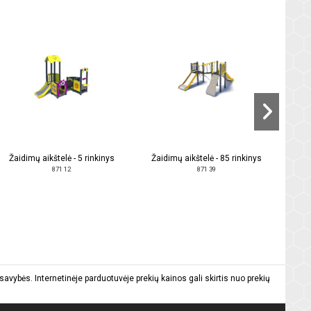
Žaid
Žaidimų aikštelė - 5 rinkinys
Žaidimų aikštelė - 85 rinkinys
871 12
871 39
vybės. Internetinėje parduotuvėje prekių kainos gali skirtis nuo prekių