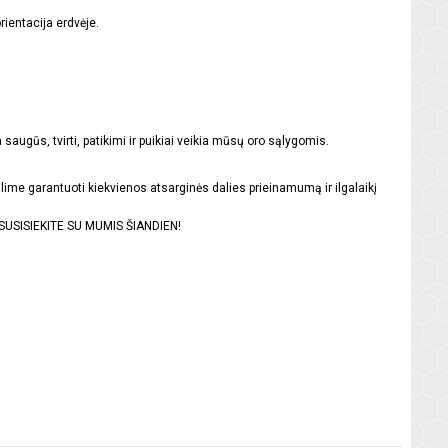
ientacija erdvėje.
augūs, tvirti, patikimi ir puikiai veikia mūsų oro sąlygomis.
lime garantuoti kiekvienos atsarginės dalies prieinamumą ir ilgalaikį
us. SUSISIEKITE SU MUMIS ŠIANDIEN!