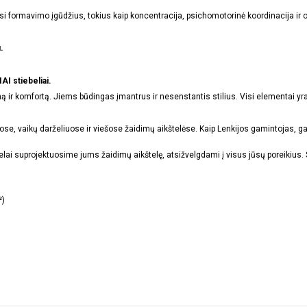
formavimo įgūdžius, tokius kaip koncentracija, psichomotorinė koordinacija ir or
.
stiebeliai.
 ir komfortą. Jiems būdingas įmantrus ir nesenstantis stilius. Visi elementai yra s
ose, vaikų darželiuose ir viešose žaidimų aikštelėse. Kaip Lenkijos gamintojas, ga
 mielai suprojektuosime jums žaidimų aikštelę, atsižvelgdami į visus jūsų poreiki
²)