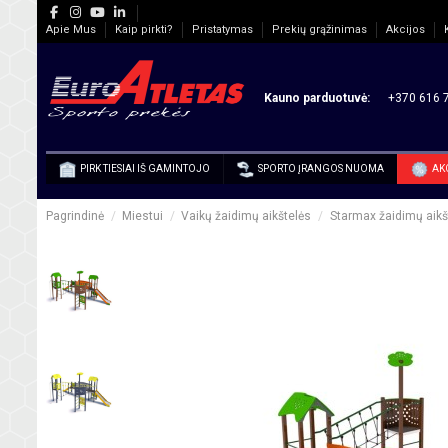
Apie Mus
Kaip pirkti?
Pristatymas
Prekių grąžinimas
Akcijos
Kauno parduotuvė:
+370 616 7
PIRK TIESIAI IŠ GAMINTOJO
SPORTO ĮRANGOS NUOMA
AK
Pagrindinė
Miestui
Vaikų žaidimų aikštelės
Starmax žaidimų aikš