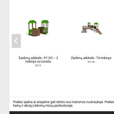
Žaidimų aikštelė - P1102 – 2
Žaidimų aikštelė - 74 rinkinys
rinkinys su tuneliu
871 35
871 9
Prekės spalva ar atspalvis gali skirtis nuo matomos nuotraukoje. Prekės
kainų ir akcijų taikomų mūsų parduotuvėje.