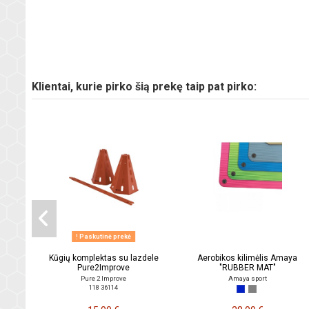
Klientai, kurie pirko šią prekę taip pat pirko:
Paskutinė prekė
Kūgių komplektas su lazdele
Aerobikos kilimėlis Amaya
Pure2Improve
"RUBBER MAT"
Pure 2 Improve
Amaya sport
118 36114