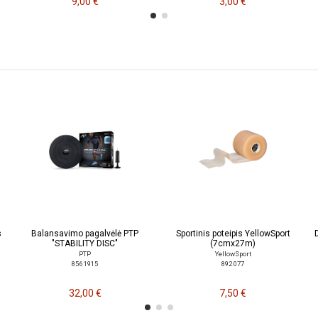
9,00 €
3,00 €
s
Balansavimo pagalvėlė PTP
Sportinis poteipis YellowSport
"STABILITY DISC"
(7cmx27m)
PTP
YellowSport
856 1915
892 077
32,00 €
7,50 €