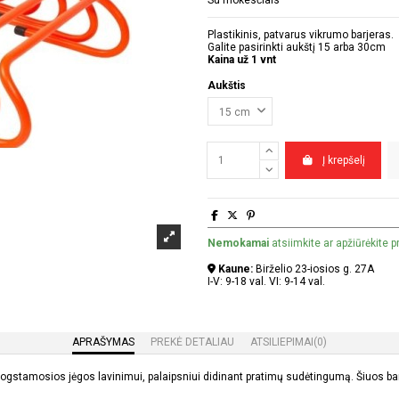
Plastikinis, patvarus vikrumo barjeras.
Galite pasirinkti aukštį 15 arba 30cm
Kaina už 1 vnt
Aukštis
Į krepšelį
Nemokamai
atsiimkite ar apžiūrėkite 
Kaune:
Birželio 23-iosios g. 27A
I-V: 9-18 val. VI: 9-14 val.
APRAŠYMAS
PREKĖ DETALIAU
ATSILIEPIMAI
(0)
progstamosios jėgos lavinimui, palaipsniui didinant pratimų sudėtingumą. Šiuos barj