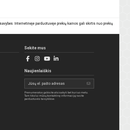
vybės. Internetinėje parduotuvėje prekių kainos gali skirtis nuo prekių
Sekite mus
Naujienlaiškis
Prenumeratos galėsite atsisakyti bet kuriuo metu.
Tam tikslui mūsų kontaktinę informaciją rasite
parduotuvės taisyklėse.