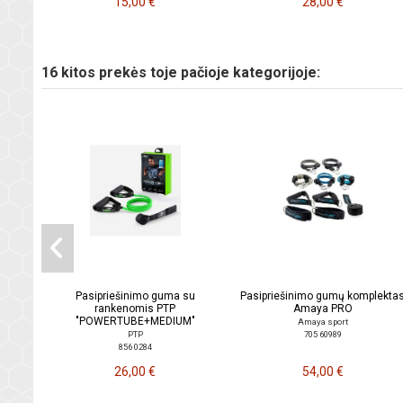
15,00 €
28,00 €
16 kitos prekės toje pačioje kategorijoje:
Pasipriešinimo guma su
Pasipriešinimo gumų komplekta
rankenomis PTP
Amaya PRO
"POWERTUBE+MEDIUM"
Amaya sport
705 60989
PTP
856 0284
26,00 €
54,00 €