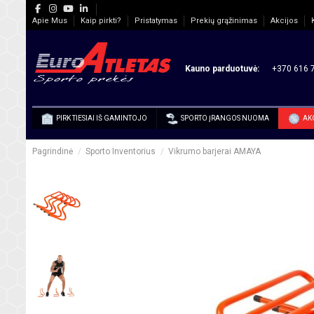
Apie Mus
Kaip pirkti?
Pristatymas
Prekių grąžinimas
Akcijos
Kauno parduotuvė:
+370 616 7
PIRK TIESIAI IŠ GAMINTOJO
SPORTO ĮRANGOS NUOMA
AK
Pagrindinė
Sporto Inventorius
Vikrumo barjerai AMAYA