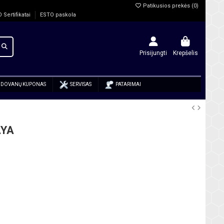
Patikusios prekės (
0
)
O Sertifikatai
ESTO paskola
Prisijungti
Krepšelis
DOVANŲ KUPONAS
SERVISAS
PATARIMAI
AYA