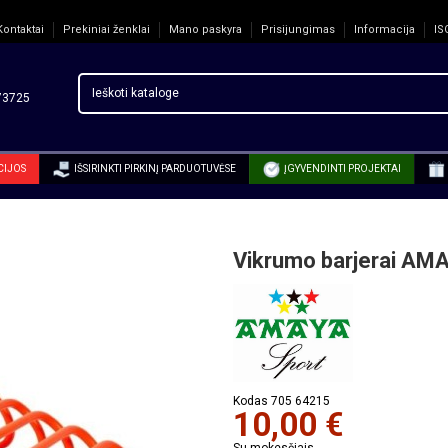
Kontaktai
Prekiniai ženklai
Mano paskyra
Prisijungimas
Informacija
IS
3725
CIJOS
IŠSIRINKTI PIRKINĮ PARDUOTUVĖSE
ĮGYVENDINTI PROJEKTAI
Vikrumo barjerai AM
Kodas
705 64215
10,00 €
Su mokesčiais