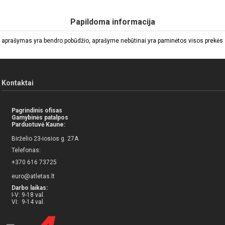
Papildoma informacija
 aprašymas yra bendro pobūdžio, aprašyme nebūtinai yra paminėtos visos prekės sa
Kontaktai
Pagrindinis ofisas
Gamybinės patalpos
Parduotuvė Kaune:
Birželio 23-iosios g. 27A
Telefonas:
+370 616 73725
euro@atletas.lt
Darbo laikas:
I-V: 9-18 val.
VI: 9-14 val.