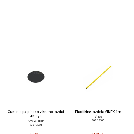
Guminis pagrindas vikrumo lazdai
Plastikinė lazdelė VINEX 1m
Amaya
Vinex
799 25100
Amaya sport
705 43251