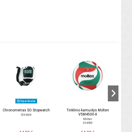
Ti
Išparduota
Chronometras SO Stopwatch
Tinklinio kamuolys Molten
V5M4500-X
705 9009
Molten
03 4500