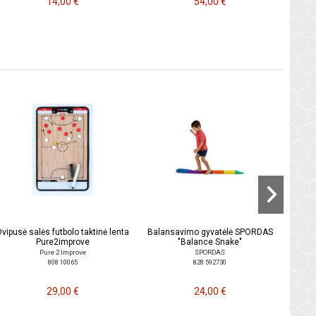
14,00 €
54,00 €
Masa
Dvipusė salės futbolo taktinė lenta
Balansavimo gyvatėlė SPORDAS
Pure2improve
"Balance Snake"
Pure 2 Improve
SPORDAS
808 10065
828 592730
29,00 €
24,00 €