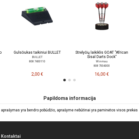
o
Gulsčiukas taikiniui BULLET
Strėlyčių laikiklis GOAT "African
Sisal Darts Dock"
BULLET
808 7400110
Winmau
808 7004000
2,00 €
16,00 €
Papildoma informacija
 aprašymas yra bendro pobūdžio, aprašyme nebūtinai yra paminėtos visos prekės sa
Kontaktai