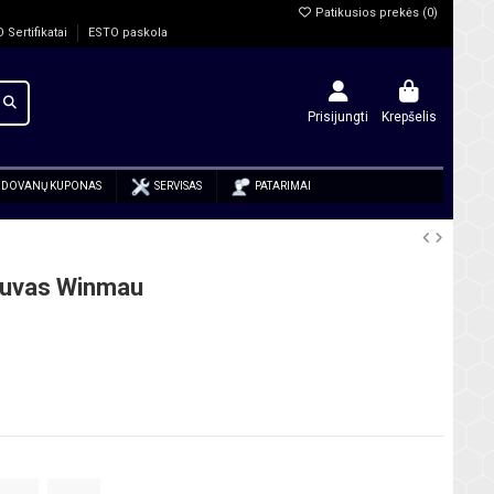
Patikusios prekės (
0
)
O Sertifikatai
ESTO paskola
Prisijungti
Krepšelis
DOVANŲ KUPONAS
SERVISAS
PATARIMAI
stuvas Winmau