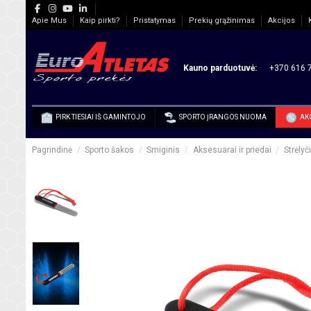
Apie Mus
Kaip pirkti?
Pristatymas
Prekių grąžinimas
Akcijos
Kauno parduotuvė:
+370 616 7
PIRK TIESIAI IŠ GAMINTOJO
SPORTO ĮRANGOS NUOMA
AK
Pagrindinė
Sporto šakos
Smiginis
Aksesuarai ir priedai
Strėly