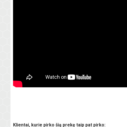
Klientai, kurie pirko šią prekę taip pat pirko: