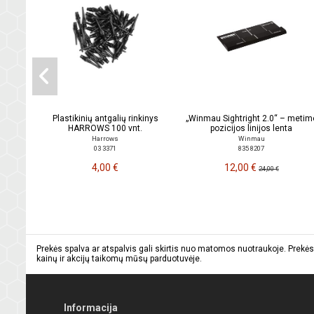
Plastikinių antgalių rinkinys
„Winmau Sightright 2.0“ – metim
HARROWS 100 vnt.
pozicijos linijos lenta
Harrows
Winmau
03 3371
835 8207
4,00 €
12,00 €
24,00 €
Prekės spalva ar atspalvis gali skirtis nuo matomos nuotraukoje. Prekės
kainų ir akcijų taikomų mūsų parduotuvėje.
Informacija