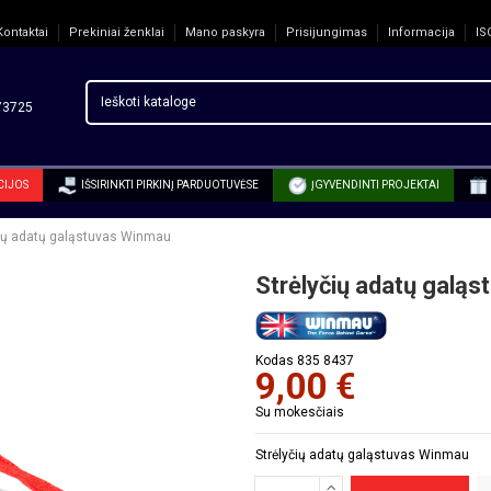
Kontaktai
Prekiniai ženklai
Mano paskyra
Prisijungimas
Informacija
IS
3725
CIJOS
IŠSIRINKTI PIRKINĮ PARDUOTUVĖSE
ĮGYVENDINTI PROJEKTAI
čių adatų galąstuvas Winmau
Strėlyčių adatų galą
Kodas
835 8437
9,00 €
Su mokesčiais
Strėlyčių adatų galąstuvas Winmau