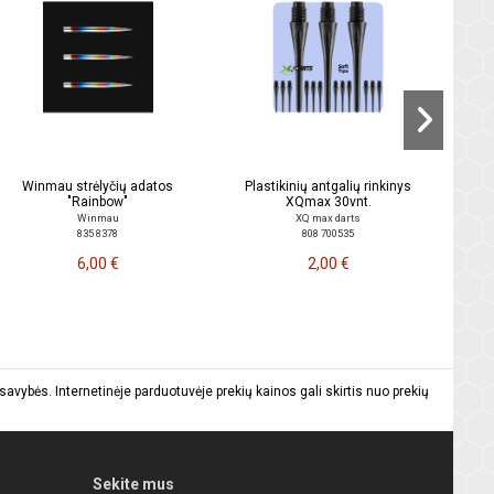
Strė
Winmau strėlyčių adatos
Plastikinių antgalių rinkinys
"Rainbow"
XQmax 30vnt.
Winmau
XQ max darts
835 8378
808 700535
6,00 €
2,00 €
vybės. Internetinėje parduotuvėje prekių kainos gali skirtis nuo prekių
Sekite mus