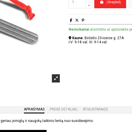
Į krepšelį
Nemokamai
atsiimkite ar apžiūrėkite 
Kaune:
Birželio 23-iosios g. 27A
I-V: 9-18 val. VI: 9-14 val.
APRAŠYMAS
PREKĖ DETALIAU
ATSILIEPIMAI
(0)
, geriau įsmigtų ir saugotų taikinio lentą nuo susidėvėjimo.