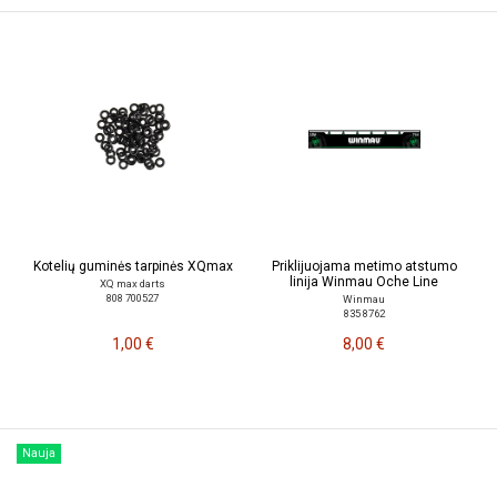
Kotelių guminės tarpinės XQmax
Priklijuojama metimo atstumo
linija Winmau Oche Line
XQ max darts
808 700527
Winmau
835 8762
1,00 €
8,00 €
Nauja