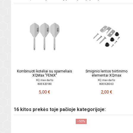
Kombinuoti koteliai su sparneliais
Smiginio lentos tvirtinimo
XQMax "FENIX"
elementai XQmax
XQ max darts
XQ max darts
808 820180
808 820063
5,00 €
2,00 €
16 kitos prekės toje pačioje kategorijoje:
−50%