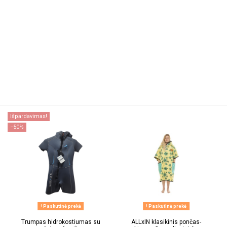
Išpardavimas!
−50%
Paskutinė prekė
Paskutinė prekė
Trumpas hidrokostiumas su
ALLxIN klasikinis pončas-