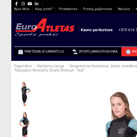
Apie Mus
Kaip pirkti?
Pristatymas
Prekių grąžinimas
Akcijos
Kauno parduotuvė:
+370 616 7
PIRK TIESIAI IŠ GAMINTOJO
SPORTO ĮRANGOS NUOMA
AK
Pagrindinė
Nardymo įranga
Neopreniniai kostiumai, šortai, marškinėli
"Navigator Women’s Shorty Wetsuit - Teal"