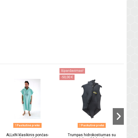
Išpardavimas!
-50,00 €
A
Paskutinė prekė
Paskutinė prekė
ALLxIN klasikinis pončas-
Trumpas hidrokostiumas su