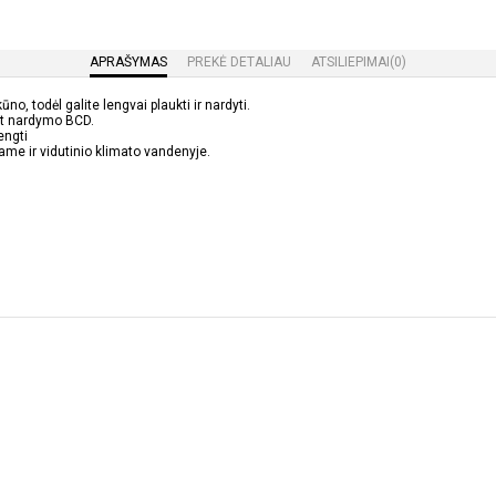
APRAŠYMAS
PREKĖ DETALIAU
ATSILIEPIMAI
(0)
o, todėl galite lengvai plaukti ir nardyti.
nt nardymo BCD.
engti
ame ir vidutinio klimato vandenyje.