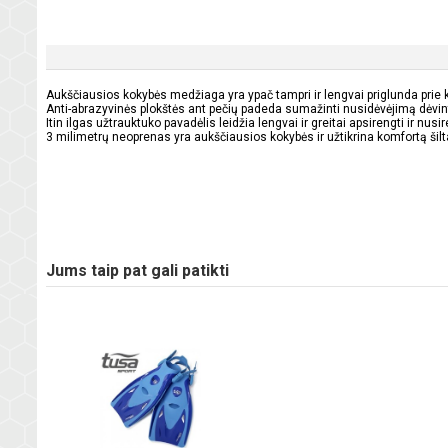
Aukščiausios kokybės medžiaga yra ypač tampri ir lengvai priglunda prie kūn
Anti-abrazyvinės plokštės ant pečių padeda sumažinti nusidėvėjimą dėvi
Itin ilgas užtrauktuko pavadėlis leidžia lengvai ir greitai apsirengti ir nusir
3 milimetrų neoprenas yra aukščiausios kokybės ir užtikrina komfortą šilt
Jums taip pat gali patikti