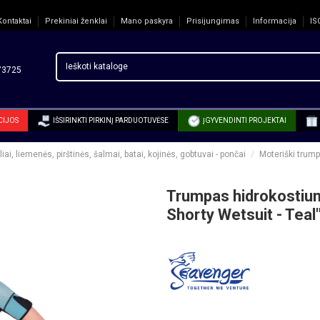
Kontaktai
Prekiniai ženklai
Mano paskyra
Prisijungimas
Informacija
IS
3725
CIJOS
IŠSIRINKTI PIRKINĮ PARDUOTUVĖSE
ĮGYVENDINTI PROJEKTAI
ai, liemenės, pirštinės, šalmai, batai, kojinės, gobtuvai - pončai
Moteriški trump
Trumpas hidrokostiu
Shorty Wetsuit - Teal