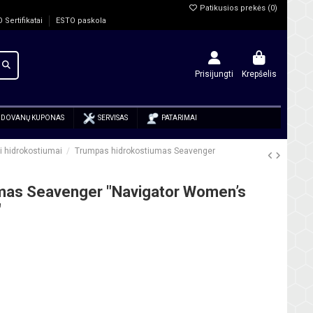
Patikusios prekės (
0
)
O Sertifikatai
ESTO paskola
Prisijungti
Krepšelis
DOVANŲ KUPONAS
SERVISAS
PATARIMAI
i hidrokostiumai
Trumpas hidrokostiumas Seavenger
mas Seavenger "Navigator Women’s
"