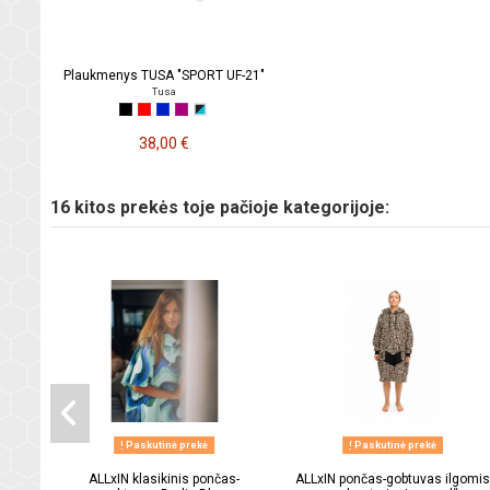
Plaukmenys TUSA "SPORT UF-21"
Tusa
38,00 €
16 kitos prekės toje pačioje kategorijoje:
Paskutinė prekė
Paskutinė prekė
ALLxIN klasikinis pončas-
ALLxIN pončas-gobtuvas ilgomis