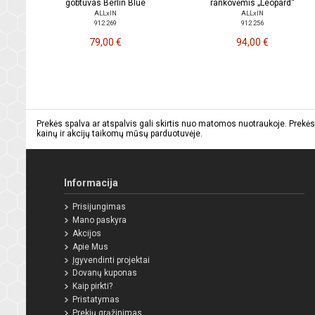
gobtuvas Berlin Blue
rankovėmis „Leopard“
ALLxIN
ALLxIN
912 269
912 256
79,00 €
94,00 €
Prekės spalva ar atspalvis gali skirtis nuo matomos nuotraukoje. Prekės
kainų ir akcijų taikomų mūsų parduotuvėje.
Informacija
Prisijungimas
Mano paskyra
Akcijos
Apie Mus
Įgyvendinti projektai
Dovanų kuponas
Kaip pirkti?
Pristatymas
Prekių grąžinimas