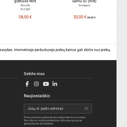
gobtuvas Mint
šalmu SC (mot)
ALLxIN
Scubapro
912 263
58,00 €
30,00 €
80,00 €
vybės. Internetinėje parduotuvėje prekių kainos gali skirtis nuo prekių
Sekite mus
Naujienlaiškis
Prenumeratos galėsite atsisakyti bet kuriuo metu.
Tam tikslui mūsų kontaktinę informaciją rasite
parduotuvės taisyklėse.