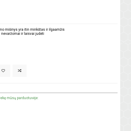
no mišinys yra itin minkštas ir ilgaamžis
nevaržomai ir laisvai judėti
prekę mūsų parduotuvėje: