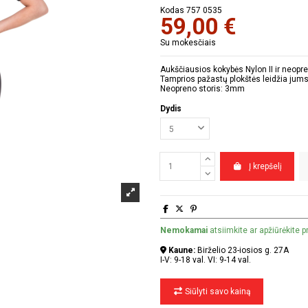
Kodas
757 0535
59,00 €
Su mokesčiais
Aukščiausios kokybės Nylon II ir neopre
Tamprios pažastų plokštės leidžia jums 
Neopreno storis: 3mm
Dydis
Į krepšelį
Nemokamai
atsiimkite ar apžiūrėkite 
Kaune:
Birželio 23-iosios g. 27A
I-V: 9-18 val. VI: 9-14 val.
Siūlyti savo kainą