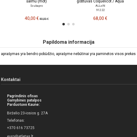
šalmu (mot)
gobtuvas Coquelicot / Aqua
Scubapro
ALLxIN
912 22
40,00 €
68,00 €
80,00 €
Papildoma informacija
 aprašymas yra bendro pobūdžio, aprašyme nebūtinai yra paminėtos visos prekės sa
Kontaktai
Pagrindinis ofisas
Gamybinės patalpos
Parduotuvė Kaune:
Birželio 23-iosios g. 27A
Telefonas:
+370 616 73725
euro@atletas.lt