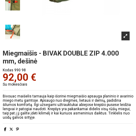
Miegmaišis - BIVAK DOUBLE ZIP 4.000
mm, dešinė
Kodas
990 98
92,00 €
Su mokesčiais
Bivouac maišelis tarnauja kaip išorinė miegmaišio apsauga planinio ir avarinio
miego metu gamtoje. Apsaugo nuo drėgmės, lietaus ir dėmių, padidina
šilumos komfortą. Ilgi užsegami užtrauktukai abiejose krepšio pusėse leidžia
lengvai ir patogiai naudoti. Krepšys yra pakankamai didelis visų rūšių miegui,
taip pat į jį galite įdėti kilimėlį ir kai kuriuos asmeninius daiktus. Tinklelis nuo
uodų galvos srityje.