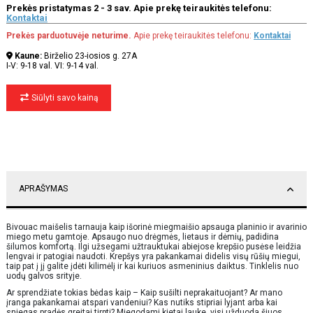
Prekės pristatymas 2 - 3 sav. Apie prekę teiraukitės telefonu:
Kontaktai
Prekės parduotuvėje neturime.
Apie prekę teiraukitės telefonu:
Kontaktai
Kaune:
Birželio 23-iosios g. 27A
I-V: 9-18 val. VI: 9-14 val.
Siūlyti savo kainą
APRAŠYMAS
Bivouac maišelis tarnauja kaip išorinė miegmaišio apsauga planinio ir avarinio
miego metu gamtoje. Apsaugo nuo drėgmės, lietaus ir dėmių, padidina
šilumos komfortą. Ilgi užsegami užtrauktukai abiejose krepšio pusėse leidžia
lengvai ir patogiai naudoti. Krepšys yra pakankamai didelis visų rūšių miegui,
taip pat į jį galite įdėti kilimėlį ir kai kuriuos asmeninius daiktus. Tinklelis nuo
uodų galvos srityje.
Ar sprendžiate tokias bėdas kaip – ​​Kaip sušilti neprakaituojant? Ar mano
įranga pakankamai atspari vandeniui? Kas nutiks stipriai lyjant arba kai
sniegas pradės greitai tirpti? Miegodami kietai lauke, visi užduoda šiuos