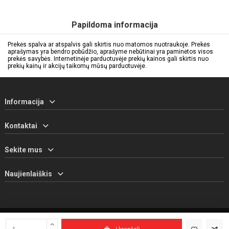
Papildoma informacija
Prekės spalva ar atspalvis gali skirtis nuo matomos nuotraukoje. Prekės
aprašymas yra bendro pobūdžio, aprašyme nebūtinai yra paminėtos visos
prekės savybės. Internetinėje parduotuvėje prekių kainos gali skirtis nuo
prekių kainų ir akcijų taikomų mūsų parduotuvėje.
Informacija
Kontaktai
Sekite mus
Naujienlaiškis
© 2025 UAB EuroAtletas