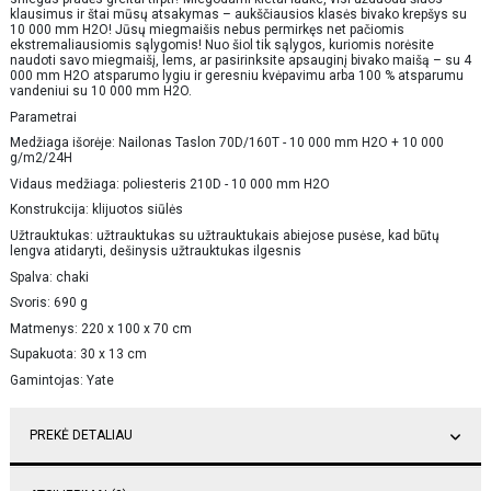
klausimus ir štai mūsų atsakymas – aukščiausios klasės bivako krepšys su
10 000 mm H2O! Jūsų miegmaišis nebus permirkęs net pačiomis
ekstremaliausiomis sąlygomis! Nuo šiol tik sąlygos, kuriomis norėsite
naudoti savo miegmaišį, lems, ar pasirinksite apsauginį bivako maišą – su 4
000 mm H2O atsparumo lygiu ir geresniu kvėpavimu arba 100 % atsparumu
vandeniui su 10 000 mm H2O.
Parametrai
Medžiaga išorėje: Nailonas Taslon 70D/160T - 10 000 mm H2O + 10 000
g/m2/24H
Vidaus medžiaga: poliesteris 210D - 10 000 mm H2O
Konstrukcija: klijuotos siūlės
Užtrauktukas: užtrauktukas su užtrauktukais abiejose pusėse, kad būtų
lengva atidaryti, dešinysis užtrauktukas ilgesnis
Spalva: chaki
Svoris: 690 g
Matmenys: 220 x 100 x 70 cm
Supakuota: 30 x 13 cm
Gamintojas: Yate
PREKĖ DETALIAU