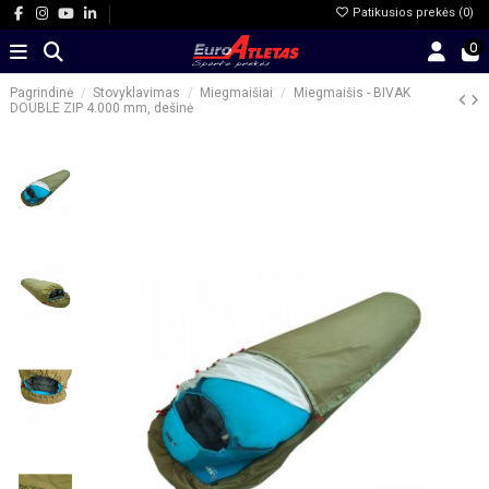
Patikusios prekės (
0
)
0
Pagrindinė
Stovyklavimas
Miegmaišiai
Miegmaišis - BIVAK
DOUBLE ZIP 4.000 mm, dešinė