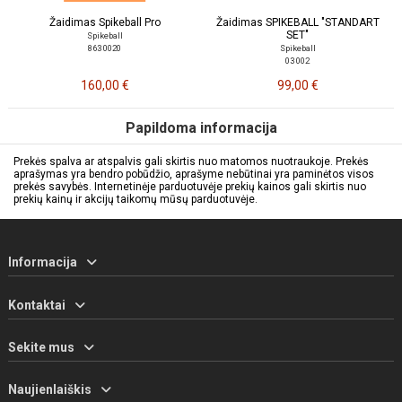
Žaidimas Spikeball Pro
Žaidimas SPIKEBALL "STANDART
SET"
Spikeball
863 0020
Spikeball
03 002
160,00 €
99,00 €
Papildoma informacija
Prekės spalva ar atspalvis gali skirtis nuo matomos nuotraukoje. Prekės
aprašymas yra bendro pobūdžio, aprašyme nebūtinai yra paminėtos visos
prekės savybės. Internetinėje parduotuvėje prekių kainos gali skirtis nuo
prekių kainų ir akcijų taikomų mūsų parduotuvėje.
Informacija
Kontaktai
Sekite mus
Naujienlaiškis