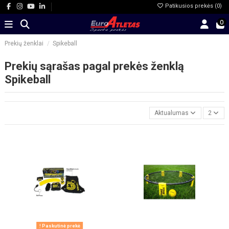
Patikusios prekės (
0
)
0
Prekių ženklai
Spikeball
Prekių sąrašas pagal prekės ženklą
Spikeball
Aktualumas
2
Paskutinė prekė