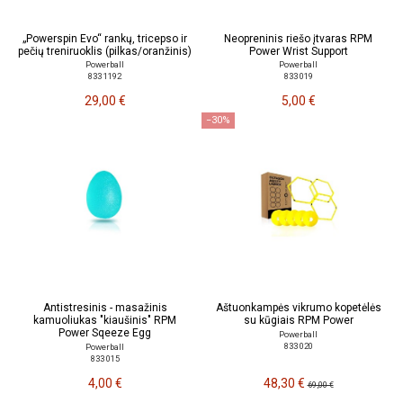
„Powerspin Evo“ rankų, tricepso ir
Neopreninis riešo įtvaras RPM
pečių treniruoklis (pilkas/oranžinis)
Power Wrist Support
Powerball
Powerball
833 1192
833 019
29,00 €
5,00 €
−30%
Antistresinis - masažinis
Aštuonkampės vikrumo kopetėlės
kamuoliukas "kiaušinis" RPM
su kūgiais RPM Power
Power Sqeeze Egg
Powerball
833 020
Powerball
833 015
4,00 €
48,30 €
69,00 €