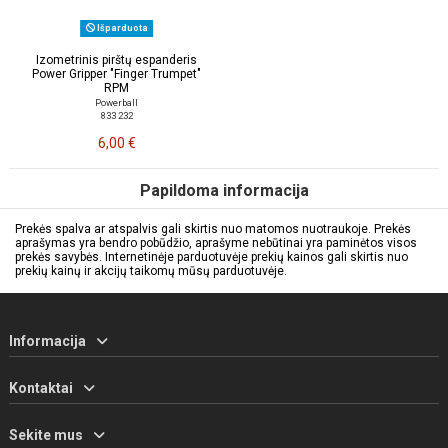
Išparduota
Izometrinis pirštų espanderis
Power Gripper "Finger Trumpet"
RPM
Powerball
833 232
6,00 €
Papildoma informacija
Prekės spalva ar atspalvis gali skirtis nuo matomos nuotraukoje. Prekės
aprašymas yra bendro pobūdžio, aprašyme nebūtinai yra paminėtos visos
prekės savybės. Internetinėje parduotuvėje prekių kainos gali skirtis nuo
prekių kainų ir akcijų taikomų mūsų parduotuvėje.
Informacija
Kontaktai
Sekite mus