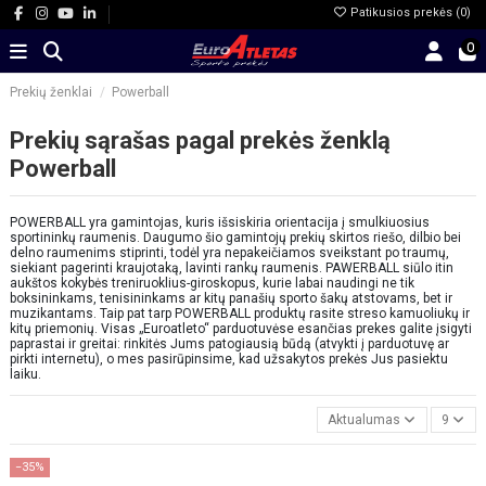
Patikusios prekės (
0
)
0
Prekių ženklai
Powerball
Prekių sąrašas pagal prekės ženklą
Powerball
POWERBALL yra gamintojas, kuris išsiskiria orientacija į smulkiuosius
sportininkų raumenis. Daugumo šio gamintojų prekių skirtos riešo, dilbio bei
delno raumenims stiprinti, todėl yra nepakeičiamos sveikstant po traumų,
siekiant pagerinti kraujotaką, lavinti rankų raumenis. PAWERBALL siūlo
itin
aukštos kokybės treniruoklius-giroskopus, kurie labai naud
i
ngi ne tik
boksininkams, tenisininkams ar kitų panašių sporto šakų atstovams, bet ir
muzikantams. Taip pat tarp POWERBALL produktų rasite streso kamuoliukų ir
kitų priemonių. Visas „Euroatleto“ parduotuvėse esančias prekes galite įsigyti
paprastai ir greitai: rinkitės Jums patogiausią būdą (atvykti į parduotuvę ar
pirkti internetu), o mes pasirūpinsime, kad užsakytos prekės Jus pasiektu
laiku.
Aktualumas
9
−35%