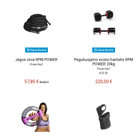
Išparduota
Išparduota
Jėgos virvė RPM POWER
Peguliuojamo svorio hantelis RPM
POWER 20kg
Powerball
Powerball
833 20
57,85 €
220,00 €
89,00 €