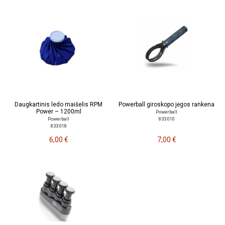
Daugkartinis ledo maišelis RPM
Powerball giroskopo jėgos rankena
Power – 1200ml
Powerball
833 010
Powerball
833 018
6,00 €
7,00 €