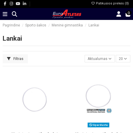
Patikusios prekės (
0
)
0
Pagrindinė
Sporto šakos
Meninė gimnastika
Lankai
Lankai
Filtras
Aktualumas
20
Išparduota