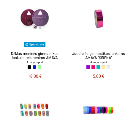
Išparduota
Dėklas meninės gimnastikos
Juostelės gimnastikos lankams
lankui ir reikmenims AMAYA
AMAYA "SIRENA"
Amaya sport
Amaya sport
18,00 €
5,00 €