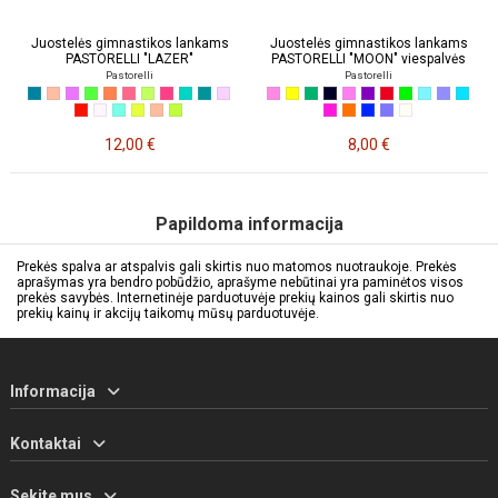
Juostelės gimnastikos lankams
Juostelės gimnastikos lankams
PASTORELLI "LAZER"
PASTORELLI "MOON" viespalvės
Pastorelli
Pastorelli
12,00 €
8,00 €
Papildoma informacija
Prekės spalva ar atspalvis gali skirtis nuo matomos nuotraukoje. Prekės
aprašymas yra bendro pobūdžio, aprašyme nebūtinai yra paminėtos visos
prekės savybės. Internetinėje parduotuvėje prekių kainos gali skirtis nuo
prekių kainų ir akcijų taikomų mūsų parduotuvėje.
Informacija
Kontaktai
Sekite mus