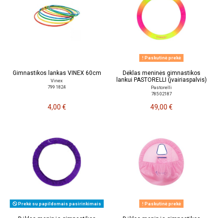
Paskutinė prekė
Gimnastikos lankas VINEX 60cm
Dėklas meninės gimnastikos
lankui PASTORELLI (įvairiaspalvis)
Vinex
799 1824
Pastorelli
785 02187
4,00 €
49,00 €
Prekė su papildomais pasirinkimais
Paskutinė prekė