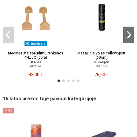
Išparduota
Medinės atsispaudimų rankenos
Masažinis volas YellowSport
4FIZJO (pora)
(60cm)
4FIZJO
YellowSport
907 0367
892 0342
43,00 €
26,00 €
16 kitos prekės toje pačioje kategorijoje:
−15%