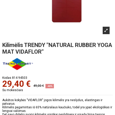
Kilimėlis TRENDY "NATURAL RUBBER YOGA
MAT VIDAFLOR"
Kodas
814 94503
29,40 €
49,00 €
-40%
Su mokesčiais
Aukštos kokybės "VIDAFLOR" jogos kilimėlis yra neslydus, elastingas ir
patvarus.
Kilimėlis pagamintas iš 65% natūralaus kaučiuko, todėl yra ypač ekologiškas ir
lengvai valomas.
Dėl savo didelio svorio kilimėlis visiškai neslidinėja ir visada būna tiesios