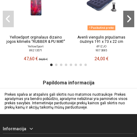
Paskutinė prekė
YellowSport orginalaus dizaino
Avenli viengulis pripučiamas
jogos kilimėlis "RUBBER & PU MAT"
čiužinys 191 x 73 x 22 cm
YellowSport
4FIZJO
892 13571
907 3085
47,60 €
24,00 €
56,00 €
Papildoma informacija
Prekės spalva ar atspalvis gali skirtis nuo matomos nuotraukoje. Prekės
aprašymas yra bendro pobūdžio, aprašyme nebūtinai yra paminėtos visos
prekės savybės. Internetinėje parduotuvėje prekių kainos gali skirtis nuo
prekių kainų ir akcijų taikomų mūsų parduotuvėje.
Informacija