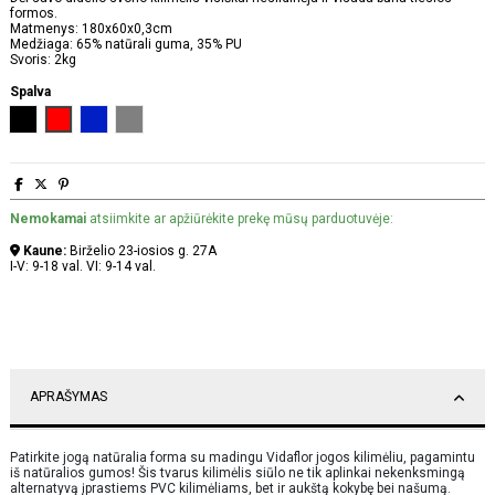
formos.
Matmenys: 180x60x0,3cm
Medžiaga: 65% natūrali guma, 35% PU
Svoris: 2kg
Spalva
Juoda
Raudona
Mėlyna
Pilka
Nemokamai
atsiimkite ar apžiūrėkite prekę mūsų parduotuvėje:
Kaune:
Birželio 23-iosios g. 27A
I-V: 9-18 val. VI: 9-14 val.
APRAŠYMAS
Patirkite jogą natūralia forma su madingu Vidaflor jogos kilimėliu, pagamintu
iš natūralios gumos! Šis tvarus kilimėlis siūlo ne tik aplinkai nekenksmingą
alternatyvą įprastiems PVC kilimėliams, bet ir aukštą kokybę bei našumą.