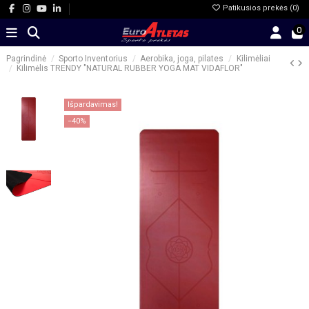
Patikusios prekės (
0
)
0
Pagrindinė
Sporto Inventorius
Aerobika, joga, pilates
Kilimėliai
Kilimėlis TRENDY "NATURAL RUBBER YOGA MAT VIDAFLOR"
Išpardavimas!
−40%