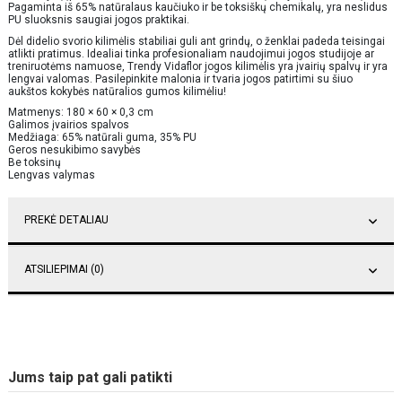
Pagaminta iš 65% natūralaus kaučiuko ir be toksiškų chemikalų, yra neslidus
PU sluoksnis saugiai jogos praktikai.
Dėl didelio svorio kilimėlis stabiliai guli ant grindų, o ženklai padeda teisingai
atlikti pratimus. Idealiai tinka profesionaliam naudojimui jogos studijoje ar
treniruotėms namuose, Trendy Vidaflor jogos kilimėlis yra įvairių spalvų ir yra
lengvai valomas. Pasilepinkite malonia ir tvaria jogos patirtimi su šiuo
aukštos kokybės natūralios gumos kilimėliu!
Matmenys: 180 × 60 × 0,3 cm
Galimos įvairios spalvos
Medžiaga: 65% natūrali guma, 35% PU
Geros nesukibimo savybės
Be toksinų
Lengvas valymas
PREKĖ DETALIAU
ATSILIEPIMAI (0)
Jums taip pat gali patikti