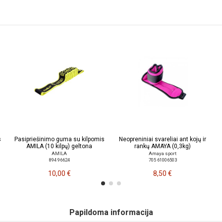
s
Pasipriešinimo guma su kilpomis
Neopreniniai svareliai ant kojų ir
AMILA (10 kilpų) geltona
rankų AMAYA (0,3kg)
AMILA
Amaya sport
894 96624
705 61006503
10,00 €
8,50 €
Papildoma informacija