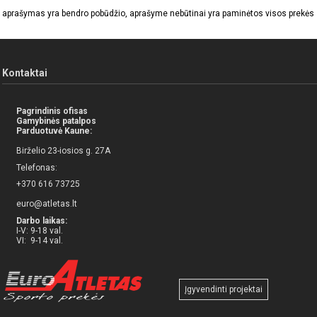
 aprašymas yra bendro pobūdžio, aprašyme nebūtinai yra paminėtos visos prekės sa
Kontaktai
Pagrindinis ofisas
Gamybinės patalpos
Parduotuvė Kaune:
Birželio 23-iosios g. 27A
Telefonas:
+370 616 73725
euro@atletas.lt
Darbo laikas:
I-V: 9-18 val.
VI: 9-14 val.
Įgyvendinti projektai