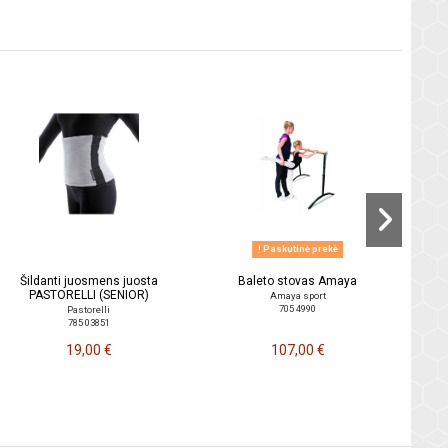
Apsau
Paskutinė prekė
Šildanti juosmens juosta
Baleto stovas Amaya
PASTORELLI (SENIOR)
Amaya sport
705 4990
Pastorelli
785 03851
19,00 €
107,00 €