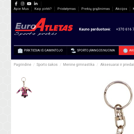
Apie Mus
Kaip pirkti?
Pristatymas
Prekių grąžinimas
Akcijos
Kauno parduotuvė:
+370 616 7
PIRK TIESIAI IŠ GAMINTOJO
SPORTO ĮRANGOS NUOMA
AK
Pagrindinė
Sporto šakos
Meninė gimnastika
Aksesuarai ir priedai