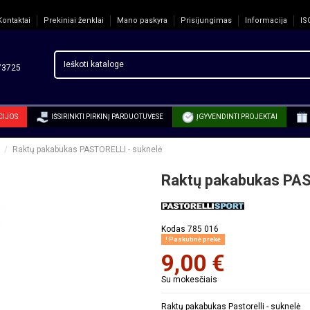
Kontaktai
Prekiniai ženklai
Mano paskyra
Prisijungimas
Informacija
IS
3725
CIJOS
IŠSIRINKTI PIRKINĮ PARDUOTUVĖSE
ĮGYVENDINTI PROJEKTAI
Raktų pakabukas PASTORELLI - suknelė
Raktų pakabukas PAS
Kodas
785 016
Paskutinė prekė
9,00 €
Su mokesčiais
Raktų pakabukas Pastorelli - suknelė