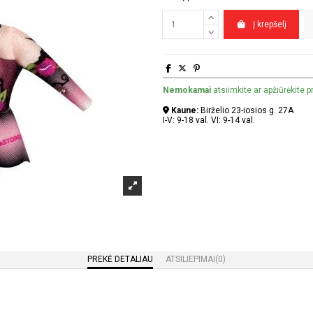
Į krepšelį
Nemokamai
atsiimkite ar apžiūrėkite 
Kaune:
Birželio 23-iosios g. 27A
I-V: 9-18 val. VI: 9-14 val.
PREKĖ DETALIAU
ATSILIEPIMAI
(0)