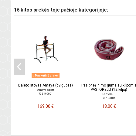
16 kitos prekės toje pačioje kategorijoje:
Paskutinė prekė
Baleto stovas Amaya (dvigubas)
Pasipriešinimo guma su kilpomi
PASTORELLI (12 kilpų)
Amaya sport
705 499001
Pastorelli
785 03186
169,00 €
18,00 €