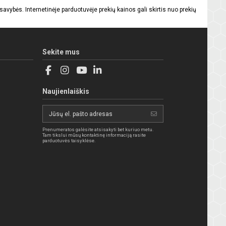
vybės. Internetinėje parduotuvėje prekių kainos gali skirtis nuo prekių
Sekite mus
Naujienlaiškis
Prenumeratos galėsite atsisakyti bet kuriuo metu.
Tam tikslui mūsų kontaktinę informaciją rasite
parduotuvės taisyklėse.