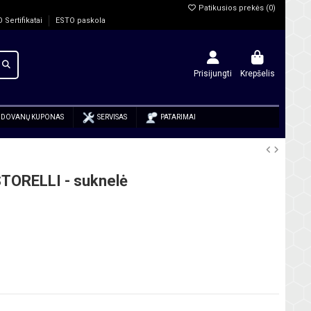
Patikusios prekės (
0
)
O Sertifikatai
ESTO paskola
Prisijungti
Krepšelis
DOVANŲ KUPONAS
SERVISAS
PATARIMAI
TORELLI - suknelė